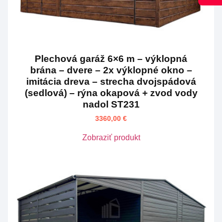
Plechová garáž 6×6 m – výklopná
brána – dvere – 2x výklopné okno –
imitácia dreva – strecha dvojspádová
(sedlová) – rýna okapová + zvod vody
nadol ST231
3360,00
€
Zobraziť produkt