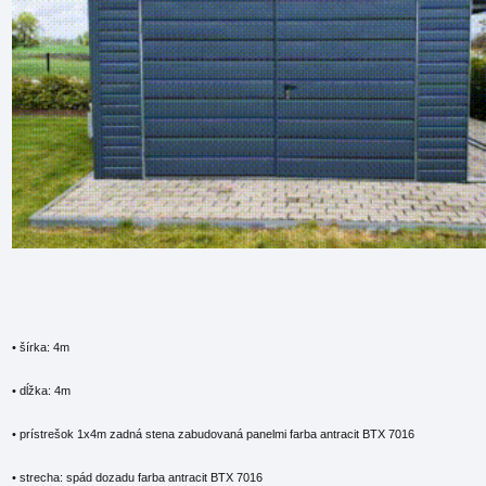
• šírka: 4m
• dĺžka: 4m
• prístrešok 1x4m zadná stena zabudovaná panelmi farba antracit BTX 7016
• strecha: spád dozadu farba antracit BTX 7016