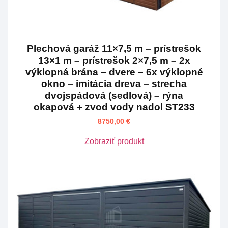
Plechová garáž 11×7,5 m – prístrešok
13×1 m – prístrešok 2×7,5 m – 2x
výklopná brána – dvere – 6x výklopné
okno – imitácia dreva – strecha
dvojspádová (sedlová) – rýna
okapová + zvod vody nadol ST233
8750,00
€
Zobraziť produkt