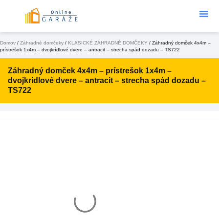
Podklad Pod
KONFIGURÁTOR 3D
Domov
/
Záhradné domčeky
/
KLASICKÉ ZÁHRADNÉ DOMČEKY
/ Záhradný domček 4x4m –
prístrešok 1x4m – dvojkrídlové dvere – antracit – strecha spád dozadu – TS722
Záhradný domček 4x4m – prístrešok 1x4m –
dvojkrídlové dvere – antracit – strecha spád dozadu –
TS722