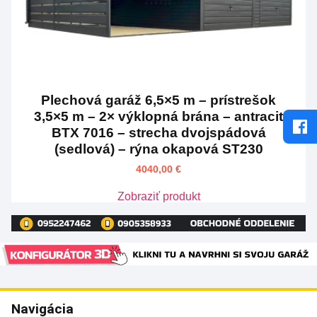
Plechová garáž 6,5×5 m – prístrešok
3,5×5 m – 2× výklopná brána – antracit
BTX 7016 – strecha dvojspádová
(sedlová) – rýna okapová ST230
4040,00
€
Zobraziť produkt
Navigácia