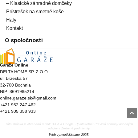
– Klasické záhradné domčeky
Prístrešok na smetné koše
Haly
Kontakt
O spoločnosti
Online
Garáže
DELTA HOME SP. Z O.O.
ul. Brzeska 57
32-700 Bochnia
NIP: 8691985214
online.garaze.sk@gmail.com
+421 952 247 462
+421 905 358 933
Táto stránka je chránená reCAPTCHA a Google. Uplatniteľné:
Pravidlá ochrany osobných
údajov
a
Zmluvné podmienky
.
Web vytvoril
iKreator 2025
.