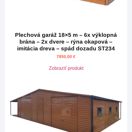
Plechová garáž 18×5 m – 6x výklopná
brána – 2x dvere – rýna okapová –
imitácia dreva – spád dozadu ST234
7850,00
€
Zobraziť produkt