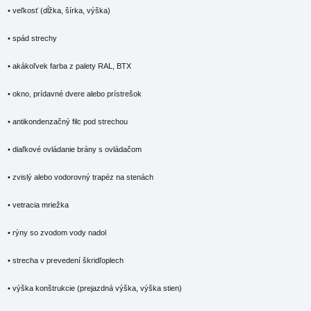
• veľkosť (dĺžka, šírka, výška)
• spád strechy
• akákoľvek farba z palety RAL, BTX
• okno, prídavné dvere alebo prístrešok
• antikondenzačný filc pod strechou
• diaľkové ovládanie brány s ovládačom
• zvislý alebo vodorovný trapéz na stenách
• vetracia mriežka
• rýny so zvodom vody nadol
• strecha v prevedení škridľoplech
• výška konštrukcie (prejazdná výška, výška stien)