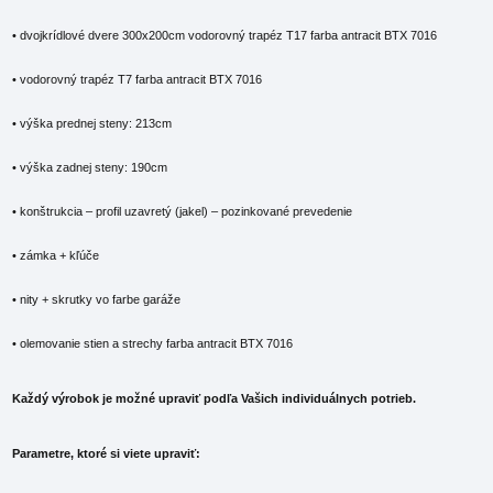
• dvojkrídlové dvere 300x200cm vodorovný trapéz T17 farba antracit BTX 7016
• vodorovný trapéz T7 farba antracit BTX 7016
• výška prednej steny: 213cm
• výška zadnej steny: 190cm
• konštrukcia – profil uzavretý (jakel) – pozinkované prevedenie
• zámka + kľúče
• nity + skrutky vo farbe garáže
• olemovanie stien a strechy farba antracit BTX 7016
Každý výrobok je možné upraviť podľa Vašich individuálnych potrieb.
Parametre, ktoré si viete upraviť: