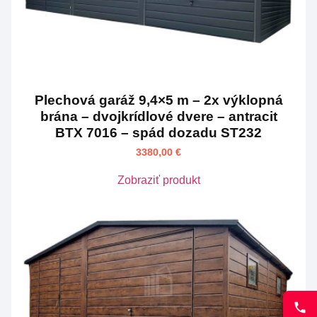
Plechová garáž 9,4×5 m – 2x výklopná
brána – dvojkrídlové dvere – antracit
BTX 7016 – spád dozadu ST232
3380,00
€
Zobraziť produkt