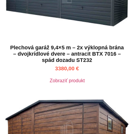
Plechová garáž 9,4×5 m – 2x výklopná brána
– dvojkrídlové dvere – antracit BTX 7016 –
spád dozadu ST232
3380,00
€
Zobraziť produkt