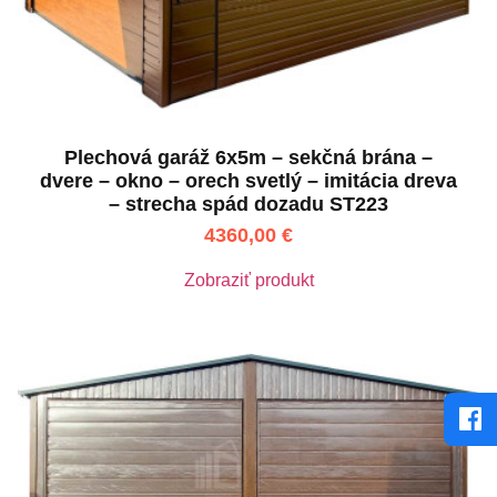
Plechová garáž 6x5m – sekčná brána –
dvere – okno – orech svetlý – imitácia dreva
– strecha spád dozadu ST223
4360,00
€
Zobraziť produkt