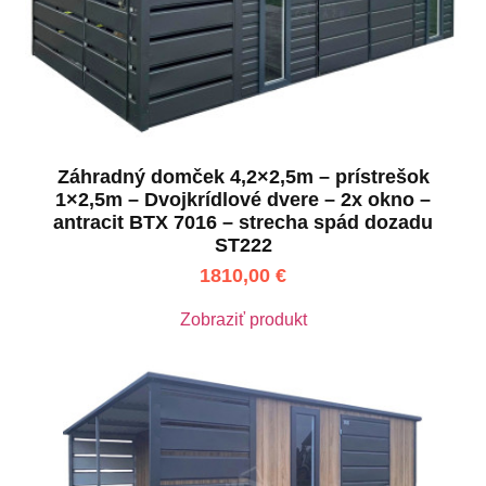
Záhradný domček 4,2×2,5m – prístrešok
1×2,5m – Dvojkrídlové dvere – 2x okno –
antracit BTX 7016 – strecha spád dozadu
ST222
1810,00
€
Zobraziť produkt