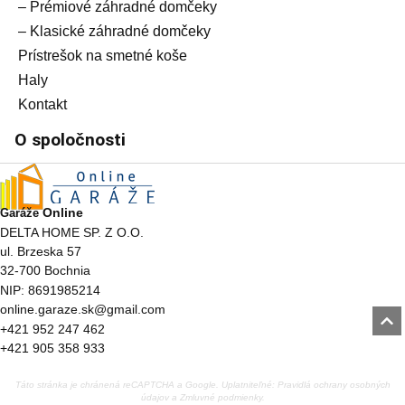
– Prémiové záhradné domčeky
– Klasické záhradné domčeky
Prístrešok na smetné koše
Haly
Kontakt
O spoločnosti
Online
Garáže
DELTA HOME SP. Z O.O.
ul. Brzeska 57
32-700 Bochnia
NIP: 8691985214
online.garaze.sk@gmail.com
+421 952 247 462
+421 905 358 933
Táto stránka je chránená reCAPTCHA a Google. Uplatniteľné:
Pravidlá ochrany osobných
údajov
a
Zmluvné podmienky
.