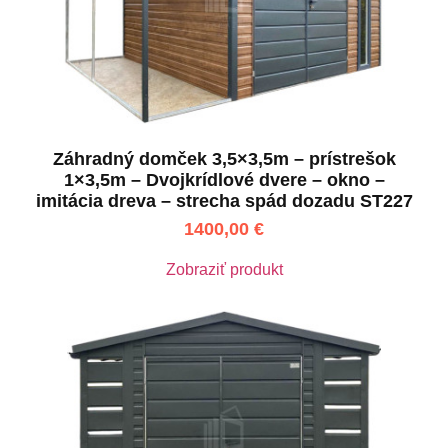
Záhradný domček 3,5×3,5m – prístrešok
1×3,5m – Dvojkrídlové dvere – okno –
imitácia dreva – strecha spád dozadu ST227
1400,00
€
Zobraziť produkt