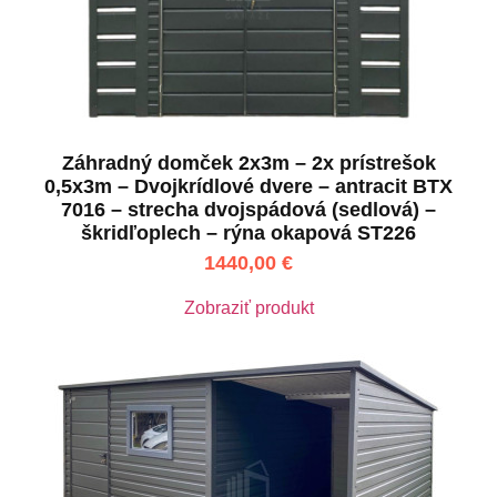
Záhradný domček 2x3m – 2x prístrešok
0,5x3m – Dvojkrídlové dvere – antracit BTX
7016 – strecha dvojspádová (sedlová) –
škridľoplech – rýna okapová ST226
1440,00
€
Zobraziť produkt