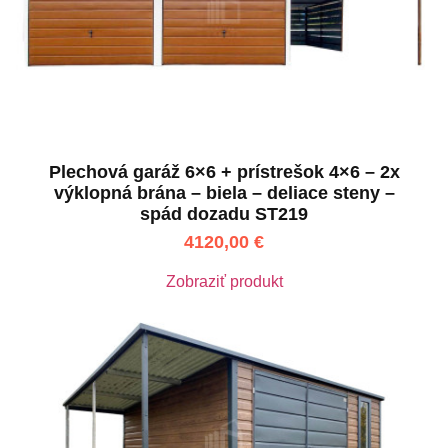
Plechová garáž 6×6 + prístrešok 4×6 – 2x
výklopná brána – biela – deliace steny –
spád dozadu ST219
4120,00
€
Zobraziť produkt