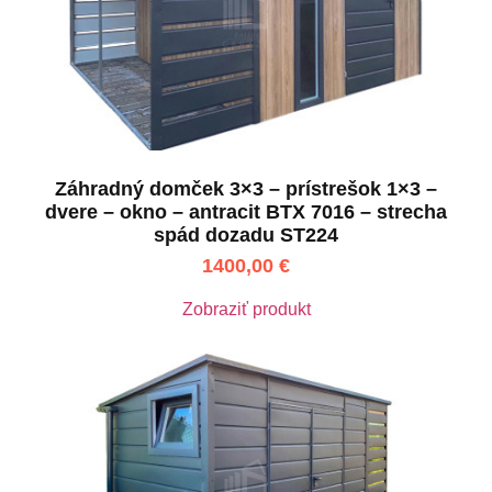
Záhradný domček 3×3 – prístrešok 1×3 –
dvere – okno – antracit BTX 7016 – strecha
spád dozadu ST224
1400,00
€
Zobraziť produkt