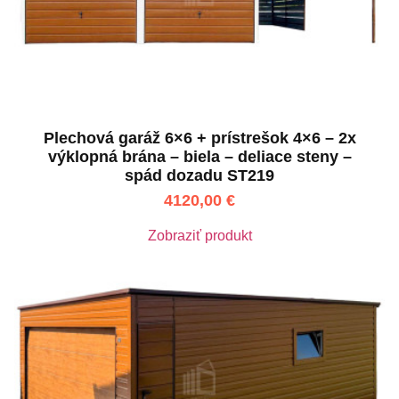
Plechová garáž 6×6 + prístrešok 4×6 – 2x
výklopná brána – biela – deliace steny –
spád dozadu ST219
4120,00
€
Zobraziť produkt