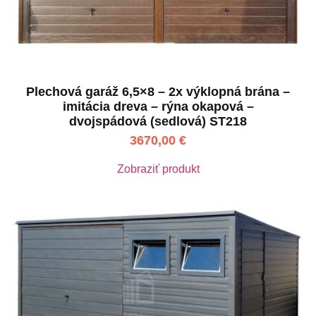
Plechová garáž 6,5×8 – 2x výklopná brána –
imitácia dreva – rýna okapová –
dvojspádová (sedlová) ST218
3670,00
€
Zobraziť produkt