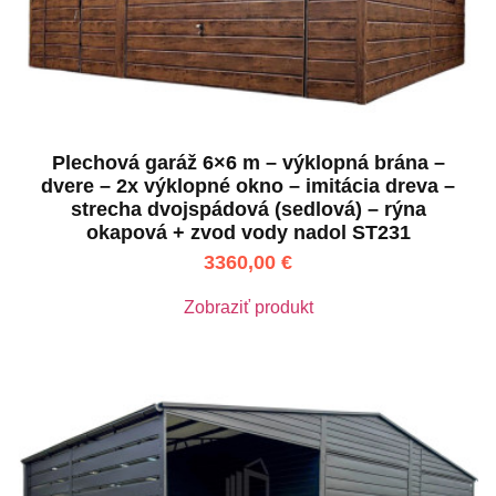
Plechová garáž 6×6 m – výklopná brána –
dvere – 2x výklopné okno – imitácia dreva –
strecha dvojspádová (sedlová) – rýna
okapová + zvod vody nadol ST231
3360,00
€
Zobraziť produkt