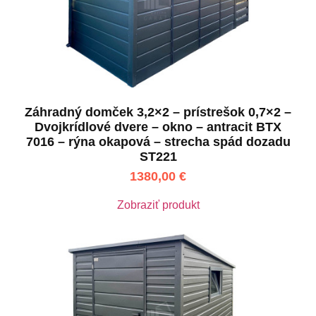
Záhradný domček 3,2×2 – prístrešok 0,7×2 –
Dvojkrídlové dvere – okno – antracit BTX
7016 – rýna okapová – strecha spád dozadu
ST221
1380,00
€
Zobraziť produkt