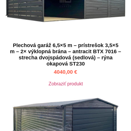
Plechová garáž 6,5×5 m – prístrešok 3,5×5
m – 2× výklopná brána – antracit BTX 7016 –
strecha dvojspádová (sedlová) – rýna
okapová ST230
4040,00
€
Zobraziť produkt