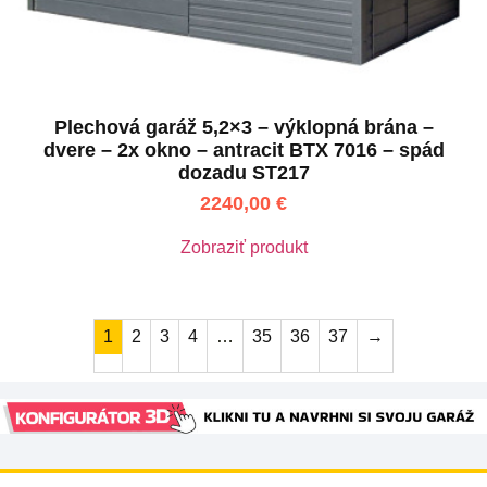
Plechová garáž 5,2×3 – výklopná brána –
dvere – 2x okno – antracit BTX 7016 – spád
dozadu ST217
2240,00
€
Zobraziť produkt
1
2
3
4
…
35
36
37
→