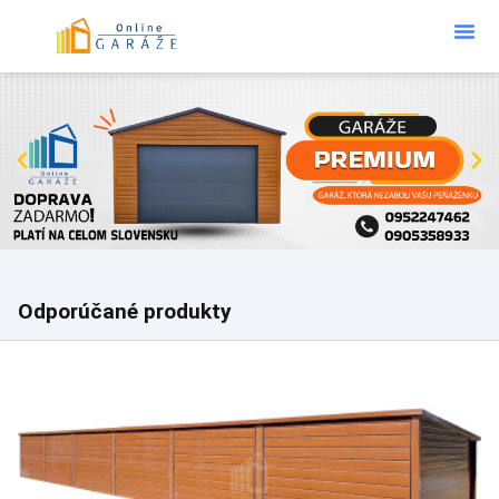
Podklad Pod
KONFIGURÁTOR 3D
Odporúčané produkty