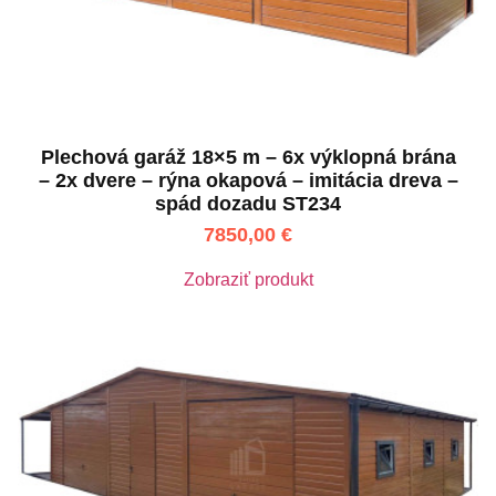
Plechová garáž 18×5 m – 6x výklopná brána
– 2x dvere – rýna okapová – imitácia dreva –
spád dozadu ST234
7850,00
€
Zobraziť produkt