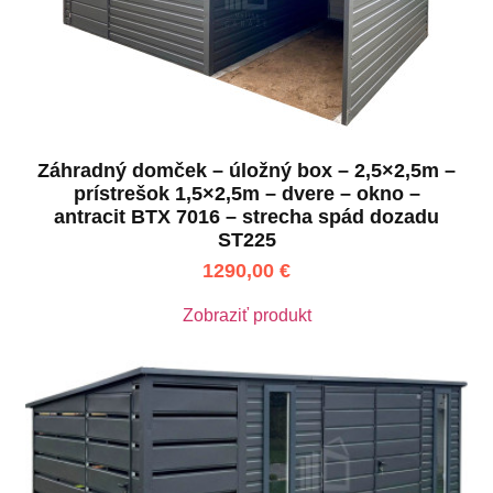
Záhradný domček – úložný box – 2,5×2,5m –
prístrešok 1,5×2,5m – dvere – okno –
antracit BTX 7016 – strecha spád dozadu
ST225
1290,00
€
Zobraziť produkt