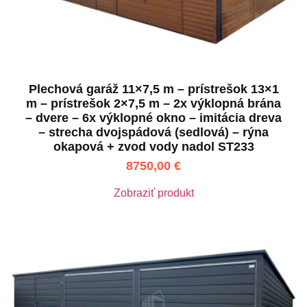
Plechová garáž 11×7,5 m – prístrešok 13×1
m – prístrešok 2×7,5 m – 2x výklopná brána
– dvere – 6x výklopné okno – imitácia dreva
– strecha dvojspádová (sedlová) – rýna
okapová + zvod vody nadol ST233
8750,00
€
Zobraziť produkt