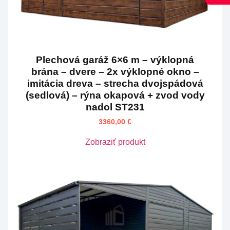
Plechová garáž 6×6 m – výklopná
brána – dvere – 2x výklopné okno –
imitácia dreva – strecha dvojspádová
(sedlová) – rýna okapová + zvod vody
nadol ST231
3360,00
€
Zobraziť produkt