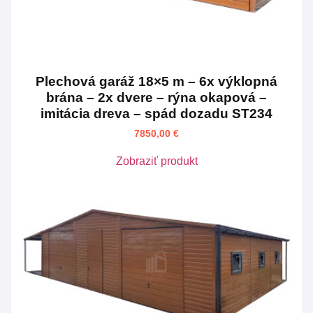
Plechová garáž 18×5 m – 6x výklopná
brána – 2x dvere – rýna okapová –
imitácia dreva – spád dozadu ST234
7850,00
€
Zobraziť produkt