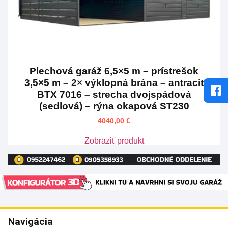
Plechová garáž 6,5×5 m – prístrešok
3,5×5 m – 2× výklopná brána – antracit
BTX 7016 – strecha dvojspádová
(sedlová) – rýna okapová ST230
4040,00
€
Zobraziť produkt
Navigácia