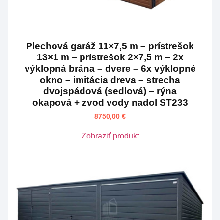
Plechová garáž 11×7,5 m – prístrešok
13×1 m – prístrešok 2×7,5 m – 2x
výklopná brána – dvere – 6x výklopné
okno – imitácia dreva – strecha
dvojspádová (sedlová) – rýna
okapová + zvod vody nadol ST233
8750,00
€
Zobraziť produkt