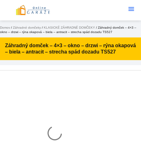
Podklad Pod
KONFIGURÁTOR 3D
Domov
/
Záhradné domčeky
/
KLASICKÉ ZÁHRADNÉ DOMČEKY
/ Záhradný domček – 4×3 –
okno – drzwi – rýna okapová – biela – antracit – strecha spád dozadu TS527
Záhradný domček – 4×3 – okno – drzwi – rýna okapová
– biela – antracit – strecha spád dozadu TS527