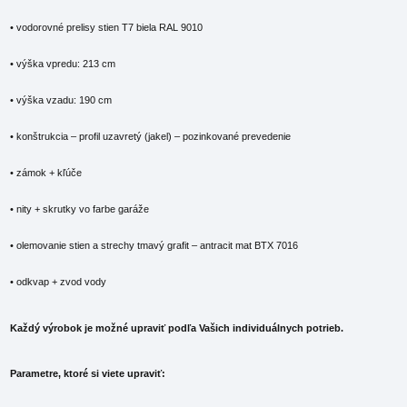
• vodorovné prelisy stien T7 biela RAL 9010
• výška vpredu: 213 cm
• výška vzadu: 190 cm
• konštrukcia – profil uzavretý (jakel) – pozinkované prevedenie
• zámok + kľúče
• nity + skrutky vo farbe garáže
• olemovanie stien a strechy tmavý grafit – antracit mat BTX 7016
• odkvap + zvod vody
Každý výrobok je možné upraviť podľa Vašich individuálnych potrieb.
Parametre, ktoré si viete upraviť: