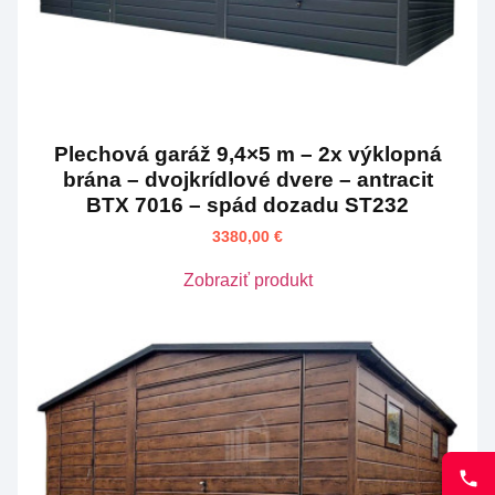
Plechová garáž 9,4×5 m – 2x výklopná
brána – dvojkrídlové dvere – antracit
BTX 7016 – spád dozadu ST232
3380,00
€
Zobraziť produkt