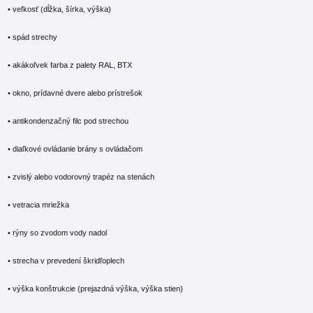
• veľkosť (dĺžka, šírka, výška)
• spád strechy
• akákoľvek farba z palety RAL, BTX
• okno, prídavné dvere alebo prístrešok
• antikondenzačný filc pod strechou
• diaľkové ovládanie brány s ovládačom
• zvislý alebo vodorovný trapéz na stenách
• vetracia mriežka
• rýny so zvodom vody nadol
• strecha v prevedení škridľoplech
• výška konštrukcie (prejazdná výška, výška stien)