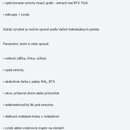
• oplechovanie strechy tmavý grafit – antracit mat BTX 7016
• odkvapy + zvody
Každý výrobok je možné upraviť podľa Vašich individuálnych potrieb.
Parametre, ktoré si viete upraviť:
• veľkosť (dĺžka, šírka, výška)
• spád strechy
• akákoľvek farba z palety RAL, BTX
• okno, prídavné dvere alebo prístrešok
• antikondenzačný filc pod strechou
• diaľkové ovládanie brány s ovládačom
• zvislý alebo vodorovný trapéz na stenách