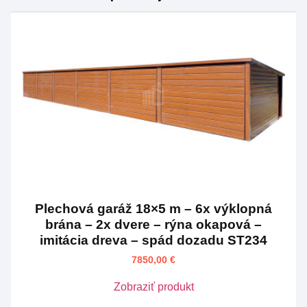
Plechová garáž 18×5 m – 6x výklopná
brána – 2x dvere – rýna okapová –
imitácia dreva – spád dozadu ST234
7850,00
€
Zobraziť produkt