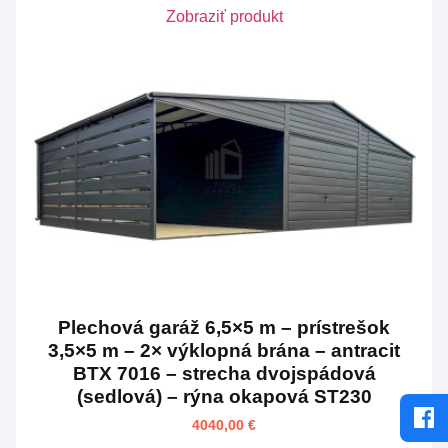
Zobraziť produkt
Plechová garáž 6,5×5 m – prístrešok
3,5×5 m – 2× výklopná brána – antracit
BTX 7016 – strecha dvojspádová
(sedlová) – rýna okapová ST230
4040,00
€