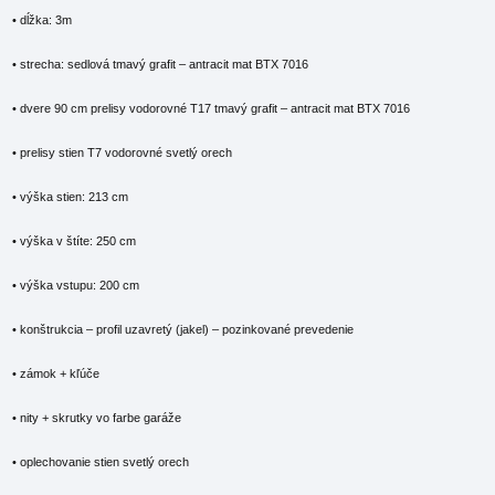
• dĺžka: 3m
• strecha: sedlová tmavý grafit – antracit mat BTX 7016
• dvere 90 cm prelisy vodorovné T17 tmavý grafit – antracit mat BTX 7016
• prelisy stien T7 vodorovné svetlý orech
• výška stien: 213 cm
• výška v štíte: 250 cm
• výška vstupu: 200 cm
• konštrukcia – profil uzavretý (jakel) – pozinkované prevedenie
• zámok + kľúče
• nity + skrutky vo farbe garáže
• oplechovanie stien svetlý orech