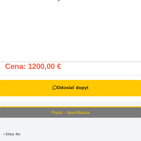
Cena:
1200,00
€
Odoslať dopyt
Popis - špecifikácia
• šírka: 4m