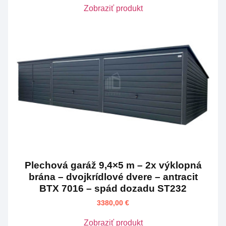
Zobraziť produkt
Plechová garáž 9,4×5 m – 2x výklopná
brána – dvojkrídlové dvere – antracit
BTX 7016 – spád dozadu ST232
3380,00
€
Zobraziť produkt