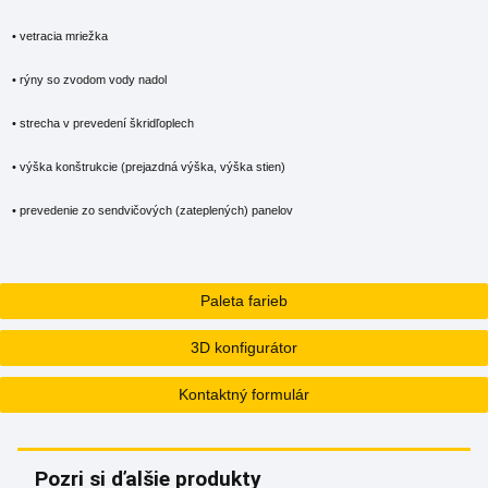
• vetracia mriežka
• rýny so zvodom vody nadol
• strecha v prevedení škridľoplech
• výška konštrukcie (prejazdná výška, výška stien)
• prevedenie zo sendvičových (zateplených) panelov
Paleta farieb
3D konfigurátor
Kontaktný formulár
Pozri si ďalšie produkty