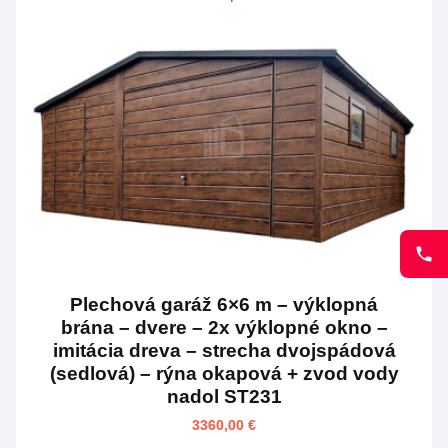
Plechová garáž 6×6 m – výklopná
brána – dvere – 2x výklopné okno –
imitácia dreva – strecha dvojspádová
(sedlová) – rýna okapová + zvod vody
nadol ST231
3360,00
€