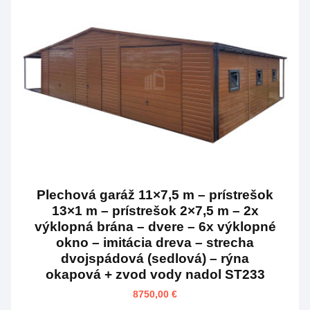
Plechová garáž 11×7,5 m – prístrešok
13×1 m – prístrešok 2×7,5 m – 2x
výklopná brána – dvere – 6x výklopné
okno – imitácia dreva – strecha
dvojspádová (sedlová) – rýna
okapová + zvod vody nadol ST233
8750,00
€