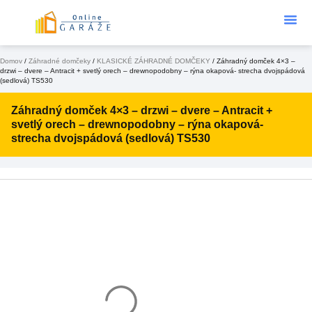
Podklad Pod
KONFIGURÁTOR 3D
Domov
/
Záhradné domčeky
/
KLASICKÉ ZÁHRADNÉ DOMČEKY
/ Záhradný domček 4×3 –
drzwi – dvere – Antracit + svetlý orech – drewnopodobny – rýna okapová- strecha dvojspádová
(sedlová) TS530
Záhradný domček 4×3 – drzwi – dvere – Antracit +
svetlý orech – drewnopodobny – rýna okapová-
strecha dvojspádová (sedlová) TS530