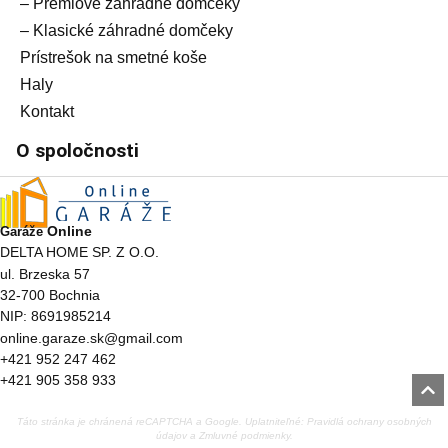
– Prémiové záhradné domčeky
– Klasické záhradné domčeky
Prístrešok na smetné koše
Haly
Kontakt
O spoločnosti
Online
Garáže
DELTA HOME SP. Z O.O.
ul. Brzeska 57
32-700 Bochnia
NIP: 8691985214
online.garaze.sk@gmail.com
+421 952 247 462
+421 905 358 933
Táto stránka je chránená reCAPTCHA a Google. Uplatniteľné:
Pravidlá ochrany osobných
údajov
a
Zmluvné podmienky
.