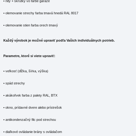
• nity + skrutky vo farbe garáže
• olemovanie strechy farba tmavá hnedá RAL 8017
• olemovanie stien farba orech tmavý
Každý výrobok je možné upraviť podľa Vašich individuálnych potrieb.
Parametre, ktoré si viete upraviť:
• veľkosť (dĺžka, šírka, výška)
• spád strechy
• akákoľvek farba z palety RAL, BTX
• okno, prídavné dvere alebo prístrešok
• antikondenzačný filc pod strechou
• diaľkové ovládanie brány s ovládačom