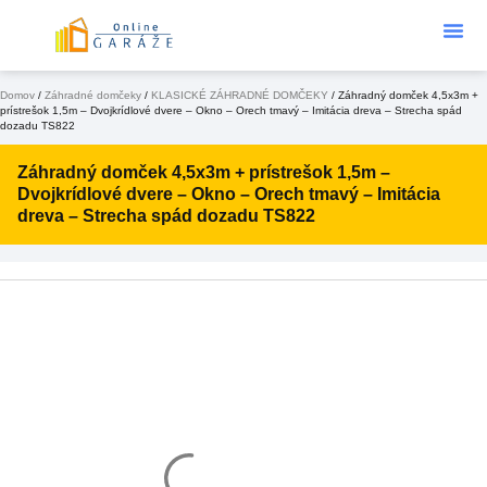
Podklad Pod
KONFIGURÁTOR 3D
Domov
/
Záhradné domčeky
/
KLASICKÉ ZÁHRADNÉ DOMČEKY
/ Záhradný domček 4,5x3m +
prístrešok 1,5m – Dvojkrídlové dvere – Okno – Orech tmavý – Imitácia dreva – Strecha spád
dozadu TS822
Záhradný domček 4,5x3m + prístrešok 1,5m –
Dvojkrídlové dvere – Okno – Orech tmavý – Imitácia
dreva – Strecha spád dozadu TS822