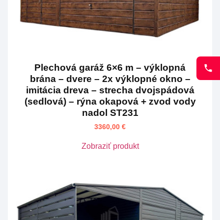
Plechová garáž 6×6 m – výklopná
brána – dvere – 2x výklopné okno –
imitácia dreva – strecha dvojspádová
(sedlová) – rýna okapová + zvod vody
nadol ST231
3360,00
€
Zobraziť produkt