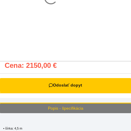
Cena:
2150,00
€
Odoslať dopyt
Popis - špecifikácia
• šírka: 4,5 m