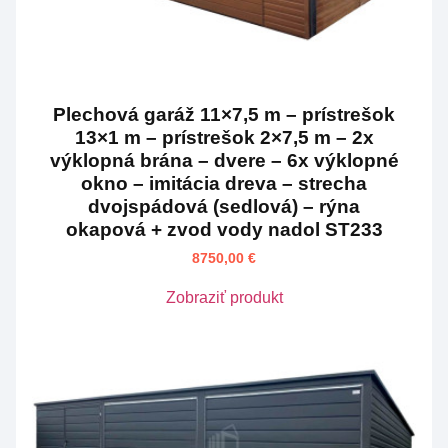
Plechová garáž 11×7,5 m – prístrešok
13×1 m – prístrešok 2×7,5 m – 2x
výklopná brána – dvere – 6x výklopné
okno – imitácia dreva – strecha
dvojspádová (sedlová) – rýna
okapová + zvod vody nadol ST233
8750,00
€
Zobraziť produkt