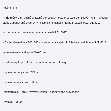
• dĺžka: 3 m
• Prístrešok 2 m, bočná aj zadná stena oplechované farba orech tmavý + 0,5 m prednej
steny zabudované vodorovnými lamelami (panelmi) farba tmavá hnedá RAL 8017
• strecha: spád dozadu farba tmavá hnedá RAL 8017
• Dvojkrídlové dvere 200×180 cm vodorovný trapéz T17 farba tmavá hnedá RAL 8017
• plastové okno výklopné 80×60 cm
• vodorovný trapéz T7 na stenách farba orech tmavý
• výška prednej steny: 213 cm
• výška zadnej steny: 190 cm
• konštrukcia – profil uzavretý (jakel) – pozinkované prevedenie
• zámka + kľúče