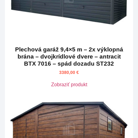
Plechová garáž 9,4×5 m – 2x výklopná
brána – dvojkrídlové dvere – antracit
BTX 7016 – spád dozadu ST232
3380,00
€
Zobraziť produkt