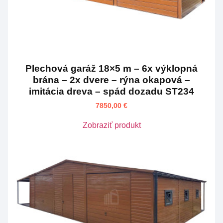
Plechová garáž 18×5 m – 6x výklopná
brána – 2x dvere – rýna okapová –
imitácia dreva – spád dozadu ST234
7850,00
€
Zobraziť produkt