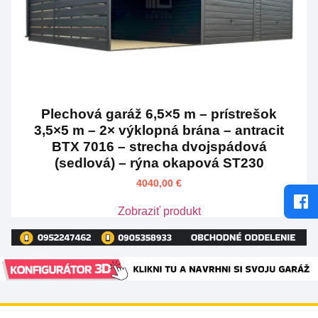
Plechová garáž 6,5×5 m – prístrešok
3,5×5 m – 2× výklopná brána – antracit
BTX 7016 – strecha dvojspádová
(sedlová) – rýna okapová ST230
4040,00
€
Zobraziť produkt