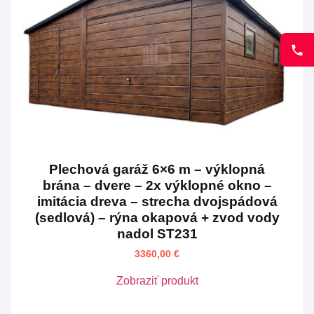
Plechová garáž 6×6 m – výklopná
brána – dvere – 2x výklopné okno –
imitácia dreva – strecha dvojspádová
(sedlová) – rýna okapová + zvod vody
nadol ST231
3360,00
€
Zobraziť produkt