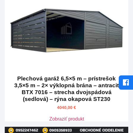
Plechová garáž 6,5×5 m – prístrešok
3,5×5 m – 2× výklopná brána – antracit
BTX 7016 – strecha dvojspádová
(sedlová) – rýna okapová ST230
4040,00
€
Zobraziť produkt