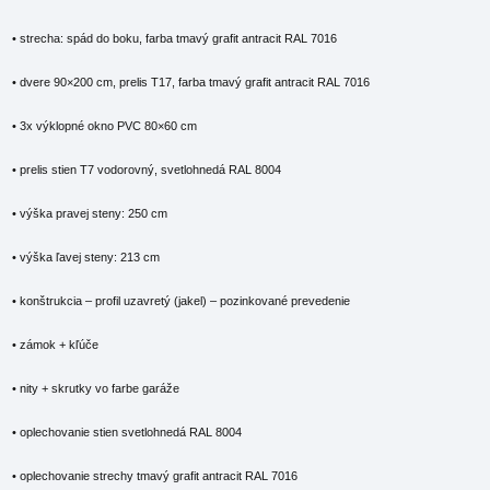
• strecha: spád do boku, farba tmavý grafit antracit RAL 7016
• dvere 90×200 cm, prelis T17, farba tmavý grafit antracit RAL 7016
• 3x výklopné okno PVC 80×60 cm
• prelis stien T7 vodorovný, svetlohnedá RAL 8004
• výška pravej steny: 250 cm
• výška ľavej steny: 213 cm
• konštrukcia – profil uzavretý (jakel) – pozinkované prevedenie
• zámok + kľúče
• nity + skrutky vo farbe garáže
• oplechovanie stien svetlohnedá RAL 8004
• oplechovanie strechy tmavý grafit antracit RAL 7016