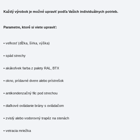
Každý výrobok je možné upraviť podľa Vašich individuálnych potrieb.
Parametre, ktoré si viete upraviť:
• veľkosť (dĺžka, šírka, výška)
• spád strechy
• akákoľvek farba z palety RAL, BTX
• okno, prídavné dvere alebo prístrešok
• antikondenzačný filc pod strechou
• diaľkové ovládanie brány s ovládačom
• zvislý alebo vodorovný trapéz na stenách
• vetracia mriežka