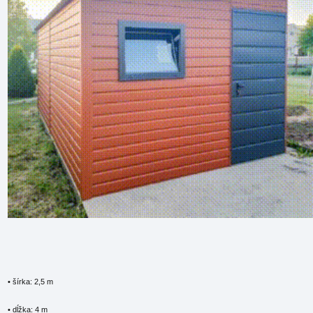
• šírka: 2,5 m
• dĺžka: 4 m