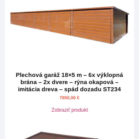
Plechová garáž 18×5 m – 6x výklopná
brána – 2x dvere – rýna okapová –
imitácia dreva – spád dozadu ST234
7850,00
€
Zobraziť produkt