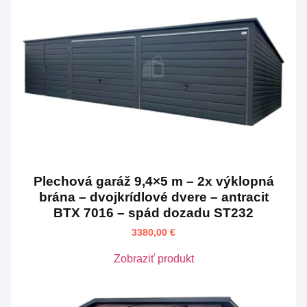
Plechová garáž 9,4×5 m – 2x výklopná
brána – dvojkrídlové dvere – antracit
BTX 7016 – spád dozadu ST232
3380,00
€
Zobraziť produkt