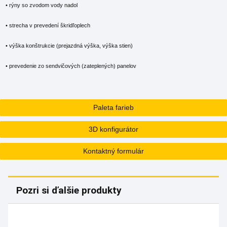
• rýny so zvodom vody nadol
• strecha v prevedení škridľoplech
• výška konštrukcie (prejazdná výška, výška stien)
• prevedenie zo sendvičových (zateplených) panelov
Paleta farieb
3D konfigurátor
Kontaktný formulár
Pozri si ďalšie produkty