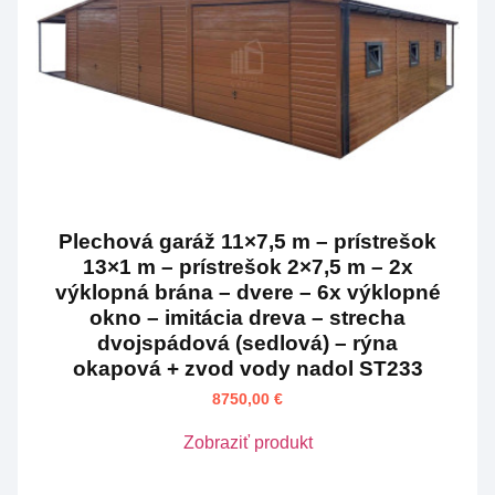
Plechová garáž 11×7,5 m – prístrešok
13×1 m – prístrešok 2×7,5 m – 2x
výklopná brána – dvere – 6x výklopné
okno – imitácia dreva – strecha
dvojspádová (sedlová) – rýna
okapová + zvod vody nadol ST233
8750,00
€
Zobraziť produkt