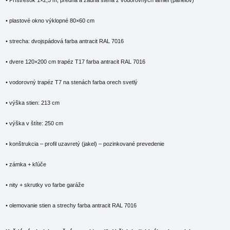
• Prístrešok 1×2,5 m, predná a zadná stena z vodorovných lamiel (panelov)
• plastové okno výklopné 80×60 cm
• strecha: dvojspádová farba antracit RAL 7016
• dvere 120×200 cm trapéz T17 farba antracit RAL 7016
• vodorovný trapéz T7 na stenách farba orech svetlý
• výška stien: 213 cm
• výška v štíte: 250 cm
• konštrukcia – profil uzavretý (jakel) – pozinkované prevedenie
• zámka + kľúče
• nity + skrutky vo farbe garáže
• olemovanie stien a strechy farba antracit RAL 7016