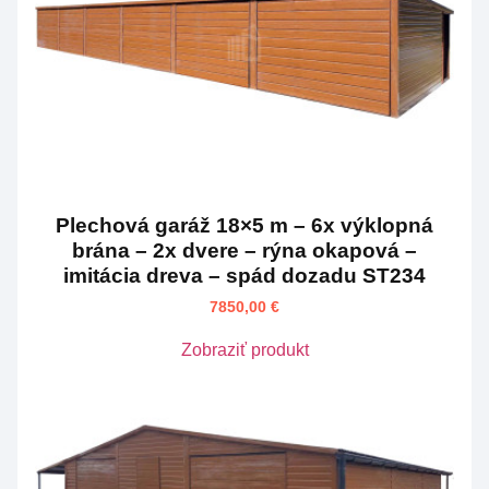
Plechová garáž 18×5 m – 6x výklopná
brána – 2x dvere – rýna okapová –
imitácia dreva – spád dozadu ST234
7850,00
€
Zobraziť produkt