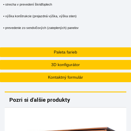
• strecha v prevedení škridľoplech
• výška konštrukcie (prejazdná výška, výška stien)
• prevedenie zo sendvičových (zateplených) panelov
Paleta farieb
3D konfigurátor
Kontaktný formulár
Pozri si ďalšie produkty