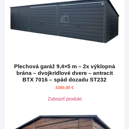
Plechová garáž 9,4×5 m – 2x výklopná
brána – dvojkrídlové dvere – antracit
BTX 7016 – spád dozadu ST232
3380,00
€
Zobraziť produkt