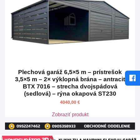
Plechová garáž 6,5×5 m – prístrešok
3,5×5 m – 2× výklopná brána – antracit
BTX 7016 – strecha dvojspádová
(sedlová) – rýna okapová ST230
4040,00
€
Zobraziť produkt