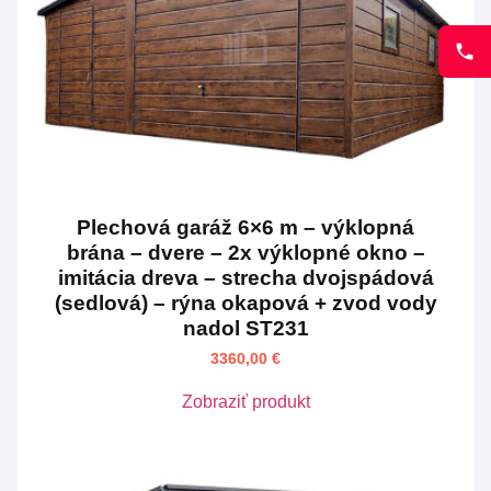
Plechová garáž 6×6 m – výklopná
brána – dvere – 2x výklopné okno –
imitácia dreva – strecha dvojspádová
(sedlová) – rýna okapová + zvod vody
nadol ST231
3360,00
€
Zobraziť produkt