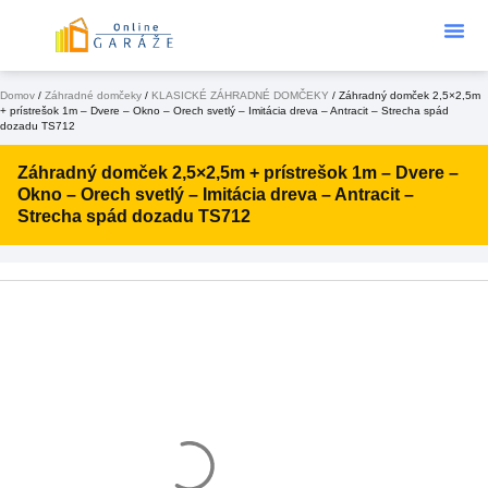
Podklad Pod
KONFIGURÁTOR 3D
Domov
/
Záhradné domčeky
/
KLASICKÉ ZÁHRADNÉ DOMČEKY
/ Záhradný domček 2,5×2,5m
+ prístrešok 1m – Dvere – Okno – Orech svetlý – Imitácia dreva – Antracit – Strecha spád
dozadu TS712
Záhradný domček 2,5×2,5m + prístrešok 1m – Dvere –
Okno – Orech svetlý – Imitácia dreva – Antracit –
Strecha spád dozadu TS712