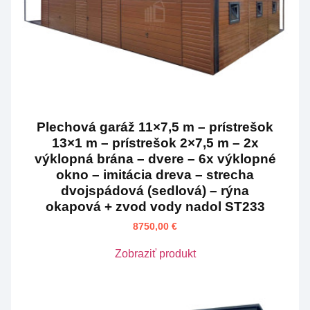
Plechová garáž 11×7,5 m – prístrešok
13×1 m – prístrešok 2×7,5 m – 2x
výklopná brána – dvere – 6x výklopné
okno – imitácia dreva – strecha
dvojspádová (sedlová) – rýna
okapová + zvod vody nadol ST233
8750,00
€
Zobraziť produkt