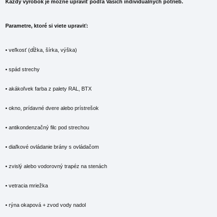
Každý výrobok je možné upraviť podľa Vašich individuálnych potrieb.
Parametre, ktoré si viete upraviť:
• veľkosť (dĺžka, šírka, výška)
• spád strechy
• akákoľvek farba z palety RAL, BTX
• okno, prídavné dvere alebo prístrešok
• antikondenzačný filc pod strechou
• diaľkové ovládanie brány s ovládačom
• zvislý alebo vodorovný trapéz na stenách
• vetracia mriežka
• rýna okapová + zvod vody nadol