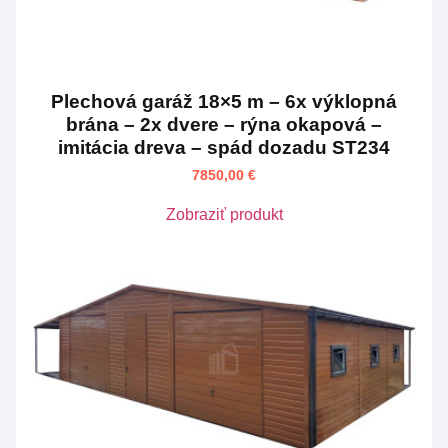
Plechová garáž 18×5 m – 6x výklopná
brána – 2x dvere – rýna okapová –
imitácia dreva – spád dozadu ST234
7850,00
€
Zobraziť produkt