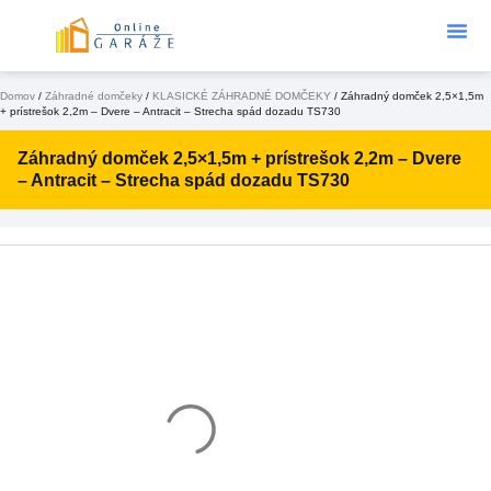
Podklad Pod
KONFIGURÁTOR 3D
Domov
/
Záhradné domčeky
/
KLASICKÉ ZÁHRADNÉ DOMČEKY
/ Záhradný domček 2,5×1,5m
+ prístrešok 2,2m – Dvere – Antracit – Strecha spád dozadu TS730
Záhradný domček 2,5×1,5m + prístrešok 2,2m – Dvere
– Antracit – Strecha spád dozadu TS730