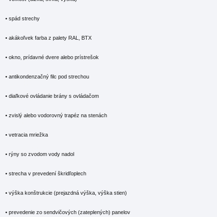
• spád strechy
• akákoľvek farba z palety RAL, BTX
• okno, prídavné dvere alebo prístrešok
• antikondenzačný filc pod strechou
• diaľkové ovládanie brány s ovládačom
• zvislý alebo vodorovný trapéz na stenách
• vetracia mriežka
• rýny so zvodom vody nadol
• strecha v prevedení škridľoplech
• výška konštrukcie (prejazdná výška, výška stien)
• prevedenie zo sendvičových (zateplených) panelov