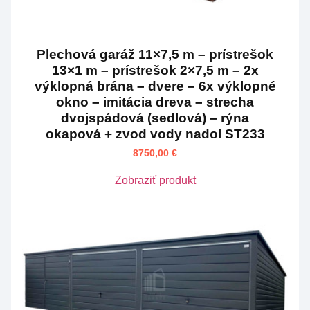
Plechová garáž 11×7,5 m – prístrešok
13×1 m – prístrešok 2×7,5 m – 2x
výklopná brána – dvere – 6x výklopné
okno – imitácia dreva – strecha
dvojspádová (sedlová) – rýna
okapová + zvod vody nadol ST233
8750,00
€
Zobraziť produkt