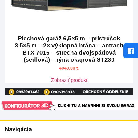
Plechová garáž 6,5×5 m – prístrešok
3,5×5 m – 2× výklopná brána – antracit
BTX 7016 – strecha dvojspádová
(sedlová) – rýna okapová ST230
4040,00
€
Zobraziť produkt
Navigácia