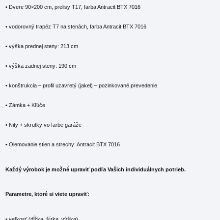
• Dvere 90×200 cm, prelisy T17, farba Antracit BTX 7016
• vodorovný trapéz T7 na stenách, farba Antracit BTX 7016
• výška prednej steny: 213 cm
• výška zadnej steny: 190 cm
• konštrukcia – profil uzavretý (jakel) – pozinkované prevedenie
• Zámka + Kľúče
• Nity + skrutky vo farbe garáže
• Olemovanie stien a strechy: Antracit BTX 7016
Každý výrobok je možné upraviť podľa Vašich individuálnych potrieb.
Parametre, ktoré si viete upraviť:
• veľkosť (dĺžka, šírka, výška)