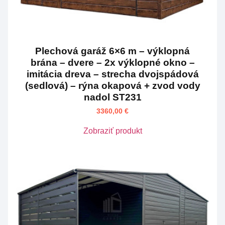
Plechová garáž 6×6 m – výklopná
brána – dvere – 2x výklopné okno –
imitácia dreva – strecha dvojspádová
(sedlová) – rýna okapová + zvod vody
nadol ST231
3360,00
€
Zobraziť produkt