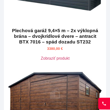
Plechová garáž 9,4×5 m – 2x výklopná
brána – dvojkrídlové dvere – antracit
BTX 7016 – spád dozadu ST232
3380,00
€
Zobraziť produkt