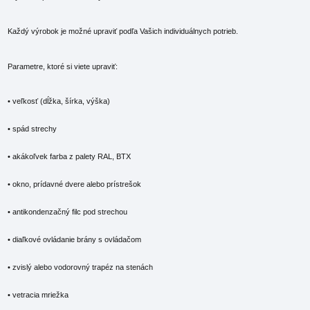
Každý výrobok je možné upraviť podľa Vašich individuálnych potrieb.
Parametre, ktoré si viete upraviť:
• veľkosť (dĺžka, šírka, výška)
• spád strechy
• akákoľvek farba z palety RAL, BTX
• okno, prídavné dvere alebo prístrešok
• antikondenzačný filc pod strechou
• diaľkové ovládanie brány s ovládačom
• zvislý alebo vodorovný trapéz na stenách
• vetracia mriežka