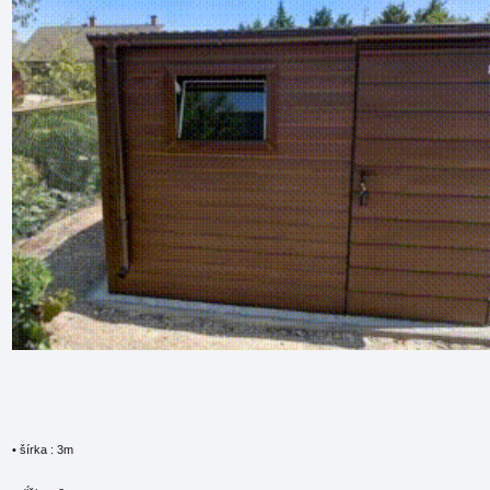
• šírka : 3m