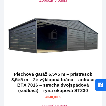
Zobraziť produkt
Plechová garáž 6,5×5 m – prístrešok
3,5×5 m – 2× výklopná brána – antracit
BTX 7016 – strecha dvojspádová
(sedlová) – rýna okapová ST230
4040,00
€