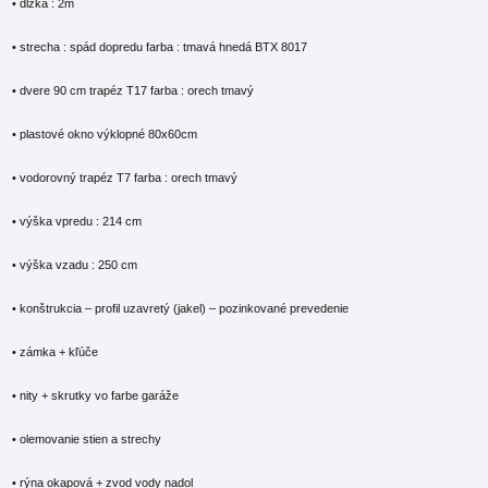
• dĺžka : 2m
• strecha : spád dopredu farba : tmavá hnedá BTX 8017
• dvere 90 cm trapéz T17 farba : orech tmavý
• plastové okno výklopné 80x60cm
• vodorovný trapéz T7 farba : orech tmavý
• výška vpredu : 214 cm
• výška vzadu : 250 cm
• konštrukcia – profil uzavretý (jakel) – pozinkované prevedenie
• zámka + kľúče
• nity + skrutky vo farbe garáže
• olemovanie stien a strechy
• rýna okapová + zvod vody nadol