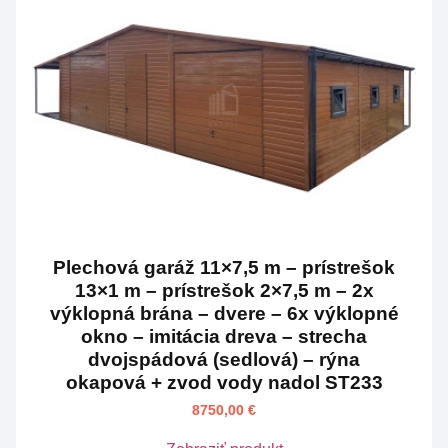
Plechová garáž 11×7,5 m – prístrešok
13×1 m – prístrešok 2×7,5 m – 2x
výklopná brána – dvere – 6x výklopné
okno – imitácia dreva – strecha
dvojspádová (sedlová) – rýna
okapová + zvod vody nadol ST233
8750,00
€