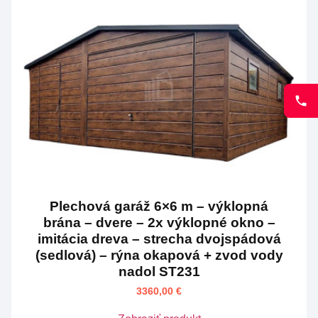
Plechová garáž 6×6 m – výklopná
brána – dvere – 2x výklopné okno –
imitácia dreva – strecha dvojspádová
(sedlová) – rýna okapová + zvod vody
nadol ST231
3360,00
€