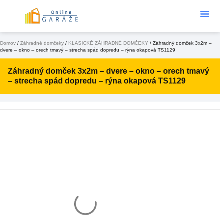
Podklad Pod
KONFIGURÁTOR 3D
Domov
/
Záhradné domčeky
/
KLASICKÉ ZÁHRADNÉ DOMČEKY
/ Záhradný domček 3x2m –
dvere – okno – orech tmavý – strecha spád dopredu – rýna okapová TS1129
Záhradný domček 3x2m – dvere – okno – orech tmavý
– strecha spád dopredu – rýna okapová TS1129