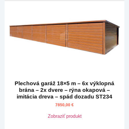
Plechová garáž 18×5 m – 6x výklopná
brána – 2x dvere – rýna okapová –
imitácia dreva – spád dozadu ST234
7850,00
€
Zobraziť produkt