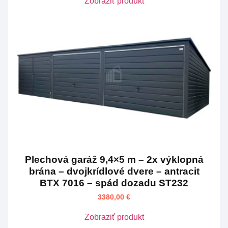
Zobraziť produkt
Plechová garáž 9,4×5 m – 2x výklopná
brána – dvojkrídlové dvere – antracit
BTX 7016 – spád dozadu ST232
3380,00
€
Zobraziť produkt