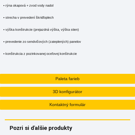
• rýna okapová + zvod vody nadol
• strecha v prevedení škridľoplech
• výška konštrukcie (prejazdná výška, výška stien)
• prevedenie zo sendvičových (zateplených) panelov
• konštrukcia z pozinkovanej oceľovej konštrukcie
Paleta farieb
3D konfigurátor
Kontaktný formulár
Pozri si ďalšie produkty