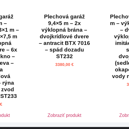
garáž
Plechová garáž
Plecho
m –
9,4×5 m – 2x
m – vý
3×1 m –
výklopná brána –
– d
2×7,5 m
dvojkrídlové dvere
výklo
lopná
– antracit BTX 7016
imitá
re – 6x
– spád dozadu
s
okno –
ST232
dvo
reva –
(sedl
3380,00
€
ha
okap
dová
vody 
– rýna
 zvod
 ST233
€
odukt
Zobraziť produkt
Zobr