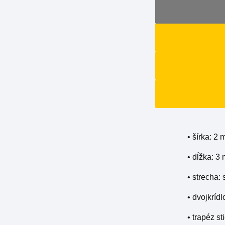
• šírka: 2 
• dĺžka: 3
• strecha
• dvojkríd
• trapéz s