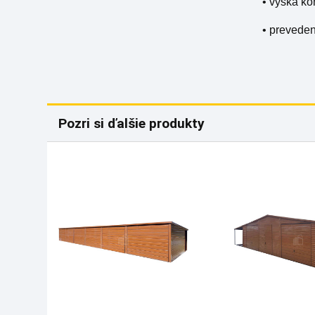
• výška ko
• prevede
Pozri si ďalšie produkty