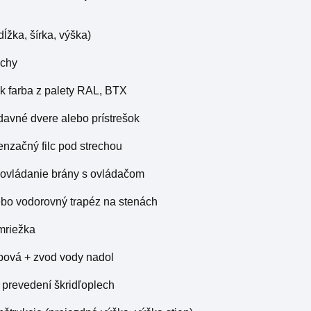
dĺžka, šírka, výška)
echy
k farba z palety RAL, BTX
ídavné dvere alebo prístrešok
enzačný filc pod strechou
 ovládanie brány s ovládačom
lebo vodorovný trapéz na stenách
 mriežka
apová + zvod vody nadol
v prevedení škridľoplech