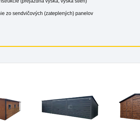
nštrukcie (prejazdná výška, výška stien)
nie zo sendvičových (zateplených) panelov