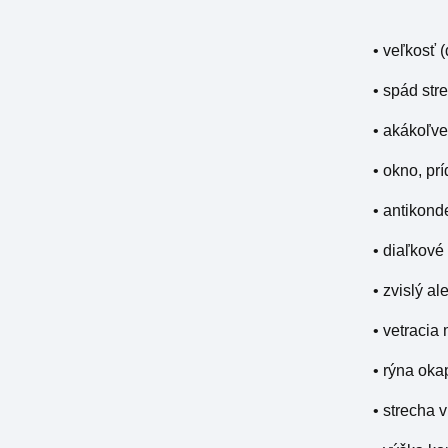
• veľkosť (
• spád str
• akákoľve
• okno, pr
• antikond
• diaľkové
• zvislý a
• vetracia
• rýna ok
• strecha 