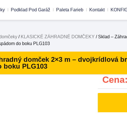
nky
Podklad Pod Garáž
Paleta Farieb
Kontakt
KONFI
 domčeky
/
KLASICKÉ ZÁHRADNÉ DOMČEKY
/ Sklad – Záhra
o spádom do boku PLG103
hradný domček 2×3 m – dvojkrídlová brá
o boku PLG103
Cena