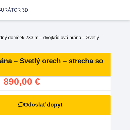
GURÁTOR 3D
dný domček 2×3 m – dvojkrídlová brána – Svetlý
na – Svetlý orech – strecha so
:
890,00
€
Odoslať dopyt