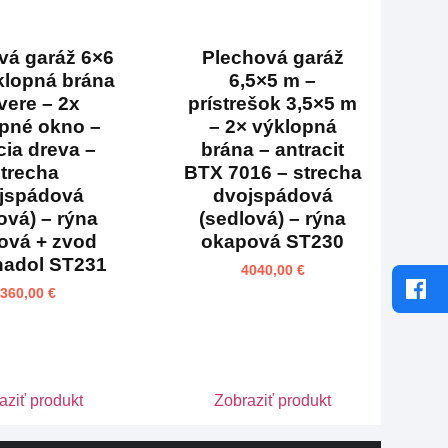
vá garáž 6×6
Plechová garáž
klopná brána
6,5×5 m –
vere – 2x
prístrešok 3,5×5 m
pné okno –
– 2× výklopná
cia dreva –
brána – antracit
trecha
BTX 7016 – strecha
jspádová
dvojspádová
ová) – rýna
(sedlová) – rýna
ová + zvod
okapová ST230
nadol ST231
4040,00
€
3360,00
€
aziť produkt
Zobraziť produkt