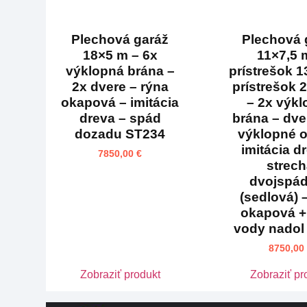
Plechová garáž
Plechová 
18×5 m – 6x
11×7,5 
výklopná brána –
prístrešok 1
2x dvere – rýna
prístrešok 
okapová – imitácia
– 2x výk
dreva – spád
brána – dve
dozadu ST234
výklopné 
imitácia d
7850,00
€
strec
dvojspá
(sedlová) 
okapová +
vody nadol
8750,00
Zobraziť produkt
Zobraziť pr