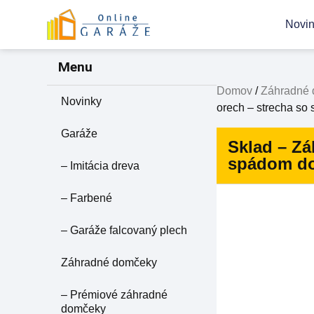
Novi
Menu
Domov
/
Záhradné
Novinky
orech – strecha s
Garáže
Sklad – Zá
spádom d
– Imitácia dreva
– Farbené
– Garáže falcovaný plech
Záhradné domčeky
– Prémiové záhradné
domčeky