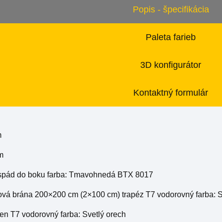
Popis - špecifikácia
Paleta farieb
3D konfigurátor
Kontaktný formulár
m
 m
: spád do boku farba: Tmavohnedá BTX 8017
lová brána 200×200 cm (2×100 cm) trapéz T7 vodorovný farba: S
tien T7 vodorovný farba: Svetlý orech