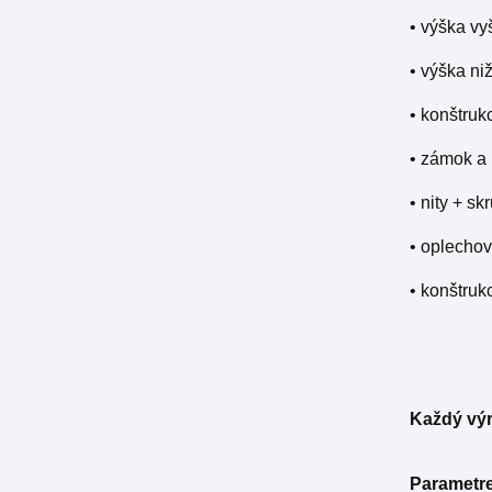
• výška vy
• výška ni
• konštruk
• zámok a
• nity + sk
• oplechov
• konštruk
Každý výr
Parametre,