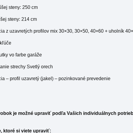
ššej steny: 250 cm
žšej steny: 214 cm
cia z uzavretých profilov mix 30×30, 30×50, 40×60 + uholník 40
 kľúče
rutky vo farbe garáže
anie strechy Svetlý orech
cia – profil uzavretý (jakel) – pozinkované prevedenie
obok je možné upraviť podľa Vašich individuálnych potrieb
 ktoré si viete upraviť: