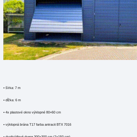
• šírka: 7 m
• dĺžka: 6 m
• 4x plastové okno výklopné 80×60 cm
• výklopná brána T17 farba antracit BTX 7016
• dvojkrídlové dvere 300×300 cm (2×150 cm)