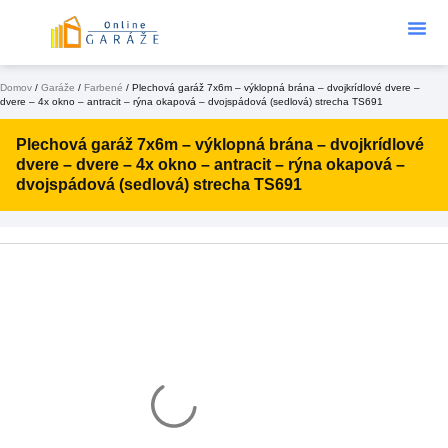
Podklad Pod
KONFIGURÁTOR 3D
Domov
/
Garáže
/
Farbené
/ Plechová garáž 7x6m – výklopná brána – dvojkrídlové dvere –
dvere – 4x okno – antracit – rýna okapová – dvojspádová (sedlová) strecha TS691
Plechová garáž 7x6m – výklopná brána – dvojkrídlové
dvere – dvere – 4x okno – antracit – rýna okapová –
dvojspádová (sedlová) strecha TS691