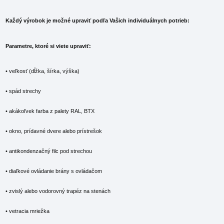
Každý výrobok je možné upraviť podľa Vašich individuálnych potrieb:
Parametre, ktoré si viete upraviť:
• veľkosť (dĺžka, šírka, výška)
• spád strechy
• akákoľvek farba z palety RAL, BTX
• okno, prídavné dvere alebo prístrešok
• antikondenzačný filc pod strechou
• diaľkové ovládanie brány s ovládačom
• zvislý alebo vodorovný trapéz na stenách
• vetracia mriežka