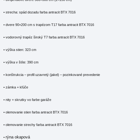
• strecha: spád dozadu farba antracit BTX 7016
• dvere 90×200 cm s trapézom T17 farba antracit BTX 7016
• vodorovný trapéz široký T7 farba antracit BTX 7016
• výška stien: 323 cm
• výška v štíte: 390 cm
• konštrukcia – profil uzavretý (jakel) – pozinkované prevedenie
• zámka + kľúče
• nity + skrutky vo farbe garáže
• olemovanie stien farba antracit BTX 7016
• olemovanie strechy farba antracit BTX 7016
rýna okapová
•