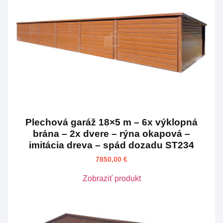
Plechová garáž 18×5 m – 6x výklopná
brána – 2x dvere – rýna okapová –
imitácia dreva – spád dozadu ST234
7850,00
€
Zobraziť produkt