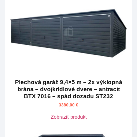
Plechová garáž 9,4×5 m – 2x výklopná
brána – dvojkrídlové dvere – antracit
BTX 7016 – spád dozadu ST232
3380,00
€
Zobraziť produkt