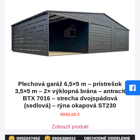
Plechová garáž 6,5×5 m – prístrešok
3,5×5 m – 2× výklopná brána – antracit
BTX 7016 – strecha dvojspádová
(sedlová) – rýna okapová ST230
4040,00
€
Zobraziť produkt