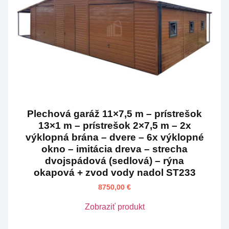
Plechová garáž 11×7,5 m – prístrešok
13×1 m – prístrešok 2×7,5 m – 2x
výklopná brána – dvere – 6x výklopné
okno – imitácia dreva – strecha
dvojspádová (sedlová) – rýna
okapová + zvod vody nadol ST233
8750,00
€
Zobraziť produkt