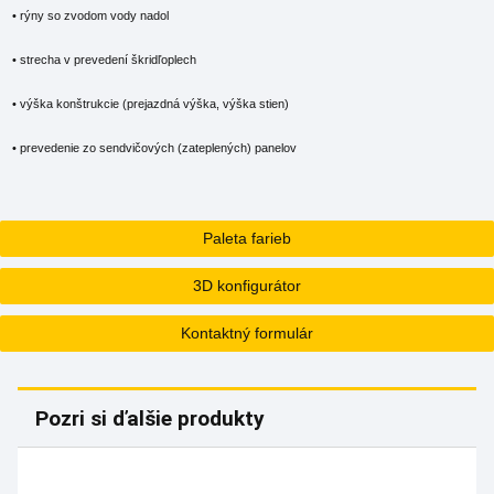
• rýny so zvodom vody nadol
• strecha v prevedení škridľoplech
• výška konštrukcie (prejazdná výška, výška stien)
• prevedenie zo sendvičových (zateplených) panelov
Paleta farieb
3D konfigurátor
Kontaktný formulár
Pozri si ďalšie produkty