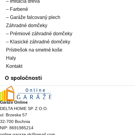
– Imitácia dreva
– Farbené
– Garáže falcovaný plech
Záhradné domčeky
– Prémiové záhradné domčeky
– Klasické záhradné domčeky
Prístrešok na smetné koše
Haly
Kontakt
O spoločnosti
Online
Garáže
DELTA HOME SP. Z O.O.
ul. Brzeska 57
32-700 Bochnia
NIP: 8691985214
online.garaze.sk@gmail.com