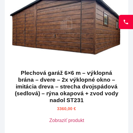
Plechová garáž 6×6 m – výklopná
brána – dvere – 2x výklopné okno –
imitácia dreva – strecha dvojspádová
(sedlová) – rýna okapová + zvod vody
nadol ST231
3360,00
€
Zobraziť produkt