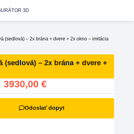
GURÁTOR 3D
 (sedlová) – 2x brána + dvere + 2x okno – imitácia
(sedlová) – 2x brána + dvere +
:
3930,00
€
Odoslať dopyt