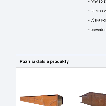
• rýny so
• strecha 
• výška ko
• prevede
Pozri si ďalšie produkty