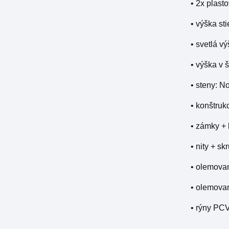
• 2x plast
• výška st
• svetlá v
• výška v 
• steny: N
• konštruk
• zámky +
• nity + sk
• olemovan
• olemovan
• rýny PCV