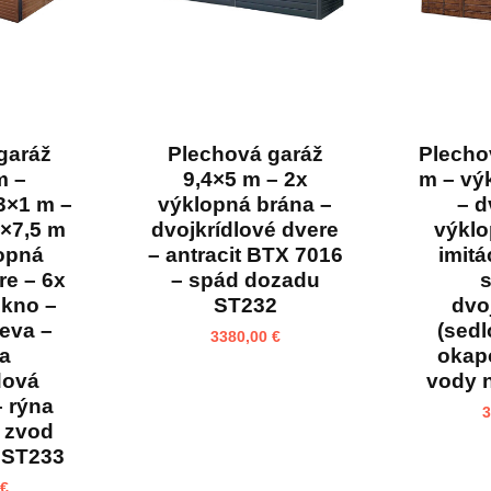
garáž
Plechová garáž
Plecho
m –
9,4×5 m – 2x
m – vý
3×1 m –
výklopná brána –
– d
2×7,5 m
dvojkrídlové dvere
výklo
lopná
– antracit BTX 7016
imitá
re – 6x
– spád dozadu
s
okno –
ST232
dvo
reva –
(sedl
3380,00
€
ha
okap
dová
vody 
– rýna
 zvod
 ST233
€