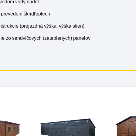
 zvodom vody nadol
v prevedení škridľoplech
nštrukcie (prejazdná výška, výška stien)
nie zo sendvičových (zateplených) panelov