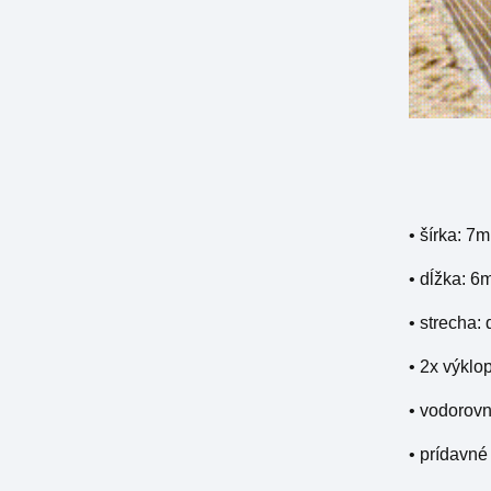
• šírka: 7m
• dĺžka: 6
• strecha:
• 2x výklo
• vodorovn
• prídavné