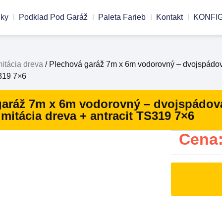
nky
Podklad Pod Garáž
Paleta Farieb
Kontakt
KONFI
mitácia dreva
/ Plechová garáž 7m x 6m vodorovný – dvojspádová
S319 7×6
aráž 7m x 6m vodorovný – dvojspádová 
imitácia dreva + antracit TS319 7×6
Cena