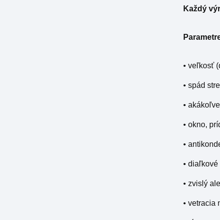
Každý výr
Parametre
• veľkosť (
• spád str
• akákoľve
• okno, pr
• antikond
• diaľkové
• zvislý a
• vetracia