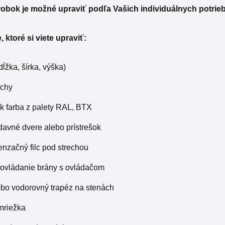
obok je možné upraviť podľa Vašich individuálnych potrie
, ktoré si viete upraviť:
dĺžka, šírka, výška)
echy
k farba z palety RAL, BTX
ídavné dvere alebo prístrešok
enzačný filc pod strechou
 ovládanie brány s ovládačom
lebo vodorovný trapéz na stenách
 mriežka