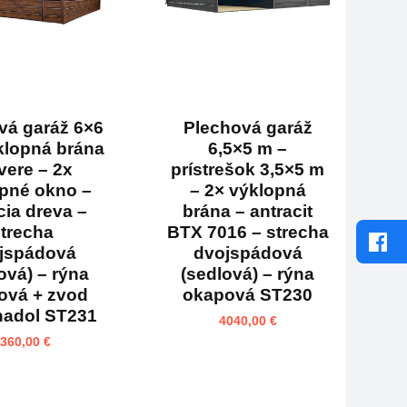
vá garáž 6×6
Plechová garáž
klopná brána
6,5×5 m –
vere – 2x
prístrešok 3,5×5 m
pné okno –
– 2× výklopná
cia dreva –
brána – antracit
trecha
BTX 7016 – strecha
jspádová
dvojspádová
ová) – rýna
(sedlová) – rýna
ová + zvod
okapová ST230
nadol ST231
4040,00
€
3360,00
€