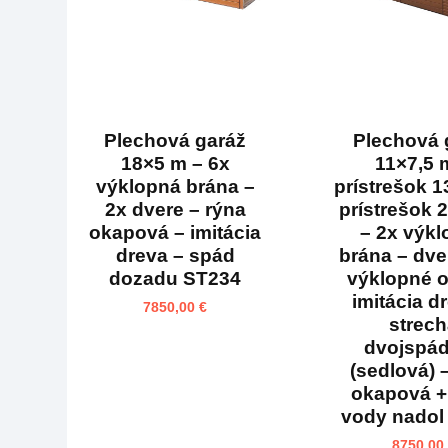
Plechová garáž
Plechová 
18×5 m – 6x
11×7,5 
výklopná brána –
prístrešok 1
2x dvere – rýna
prístrešok 
okapová – imitácia
– 2x výk
dreva – spád
brána – dve
dozadu ST234
výklopné 
imitácia d
7850,00
€
strec
dvojspá
(sedlová) 
okapová +
vody nadol
8750,00