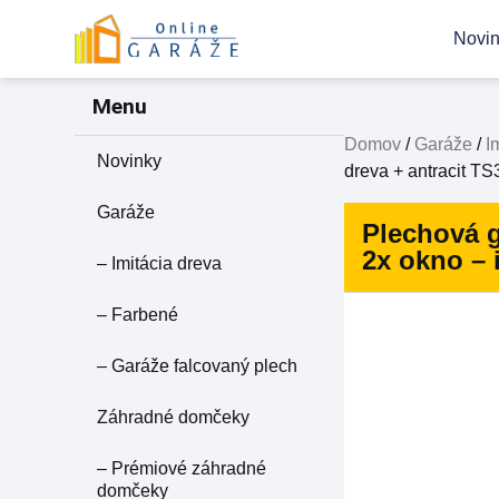
Novi
Menu
Domov
/
Garáže
/
I
Novinky
dreva + antracit T
Garáže
Plechová g
2x okno – 
– Imitácia dreva
– Farbené
– Garáže falcovaný plech
Záhradné domčeky
– Prémiové záhradné
domčeky