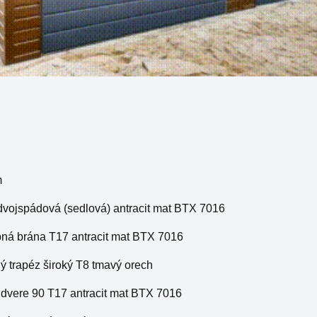
m
 dvojspádová (sedlová) antracit mat BTX 7016
pná brána T17 antracit mat BTX 7016
ý trapéz široký T8 tmavý orech
 dvere 90 T17 antracit mat BTX 7016