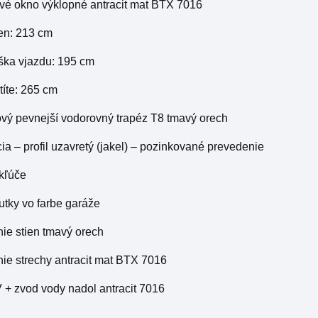
ové okno výklopné antracit mat BTX 7016
ien: 213 cm
ýška vjazdu: 195 cm
štíte: 265 cm
ový pevnejší vodorovný trapéz T8 tmavý orech
cia – profil uzavretý (jakel) – pozinkované prevedenie
 kľúče
rutky vo farbe garáže
ie stien tmavý orech
ie strechy antracit mat BTX 7016
 + zvod vody nadol antracit 7016