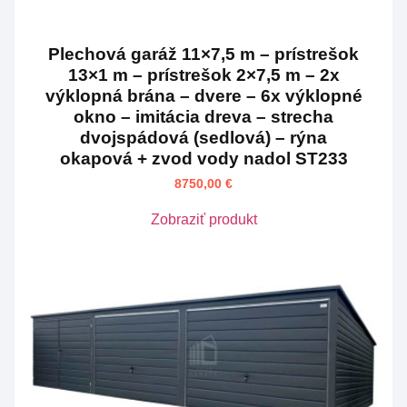
Plechová garáž 11×7,5 m – prístrešok
13×1 m – prístrešok 2×7,5 m – 2x
výklopná brána – dvere – 6x výklopné
okno – imitácia dreva – strecha
dvojspádová (sedlová) – rýna
okapová + zvod vody nadol ST233
8750,00
€
Zobraziť produkt