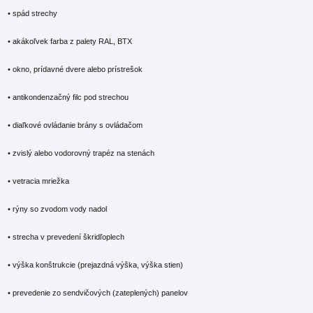
• spád strechy
• akákoľvek farba z palety RAL, BTX
• okno, prídavné dvere alebo prístrešok
• antikondenzačný filc pod strechou
• diaľkové ovládanie brány s ovládačom
• zvislý alebo vodorovný trapéz na stenách
• vetracia mriežka
• rýny so zvodom vody nadol
• strecha v prevedení škridľoplech
• výška konštrukcie (prejazdná výška, výška stien)
• prevedenie zo sendvičových (zateplených) panelov