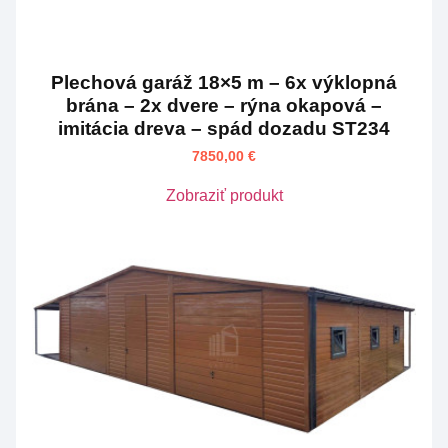
Plechová garáž 18×5 m – 6x výklopná
brána – 2x dvere – rýna okapová –
imitácia dreva – spád dozadu ST234
7850,00
€
Zobraziť produkt