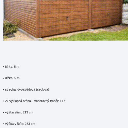
• šírka: 6 m
• dĺžka: 5 m
• strecha: dvojspádová (sedlová)
• 2x výklopná brána – vodorovný trapéz T17
• výška stien: 213 cm
• výška v štíte: 273 cm