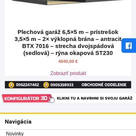
Plechová garáž 6,5×5 m – prístrešok
3,5×5 m – 2× výklopná brána – antracit
BTX 7016 – strecha dvojspádová
(sedlová) – rýna okapová ST230
4040,00
€
Zobraziť produkt
Navigácia
Novinky