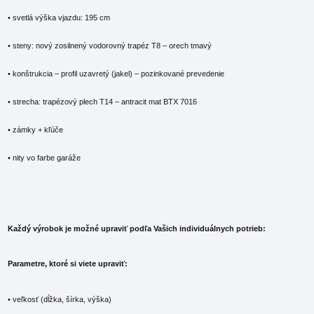
• svetlá výška vjazdu: 195 cm
• steny: nový zosilnený vodorovný trapéz T8 – orech tmavý
• konštrukcia – profil uzavretý (jakel) – pozinkované prevedenie
• strecha: trapézový plech T14 – antracit mat BTX 7016
• zámky + kľúče
• nity vo farbe garáže
Každý výrobok je možné upraviť podľa Vašich individuálnych potrieb:
Parametre, ktoré si viete upraviť:
• veľkosť (dĺžka, šírka, výška)