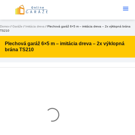
Podklad Pod
KONFIGURÁTOR 3D
Domov
/
Garáže
/
Imitácia dreva
/ Plechová garáž 6×5 m – imitácia dreva – 2x výklopná brána
TS210
Plechová garáž 6×5 m – imitácia dreva – 2x výklopná
brána TS210