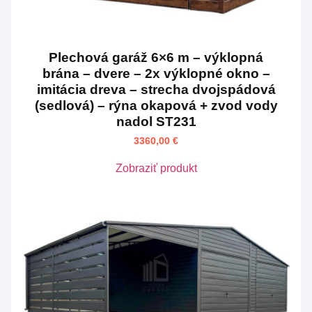
Plechová garáž 6×6 m – výklopná
brána – dvere – 2x výklopné okno –
imitácia dreva – strecha dvojspádová
(sedlová) – rýna okapová + zvod vody
nadol ST231
3360,00
€
Zobraziť produkt