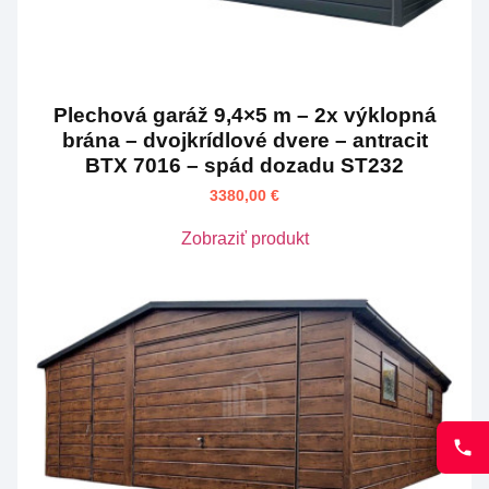
Plechová garáž 9,4×5 m – 2x výklopná
brána – dvojkrídlové dvere – antracit
BTX 7016 – spád dozadu ST232
3380,00
€
Zobraziť produkt