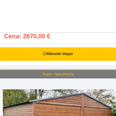
Cena:
2670,00
€
Odoslať dopyt
Popis - špecifikácia