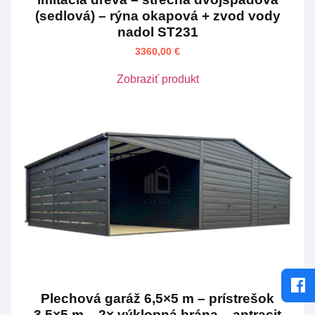
(sedlová) – rýna okapová + zvod vody
nadol ST231
3360,00
€
Zobraziť produkt
Plechová garáž 6,5×5 m – prístrešok
3,5×5 m – 2× výklopná brána – antracit