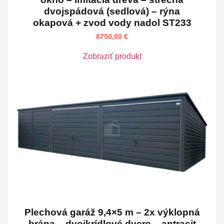
dvojspádová (sedlová) – rýna
okapová + zvod vody nadol ST233
8750,00
€
Zobraziť produkt
Plechová garáž 9,4×5 m – 2x výklopná
brána – dvojkrídlové dvere – antracit