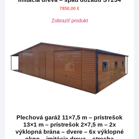
7850,00
€
Zobraziť produkt
Plechová garáž 11×7,5 m – prístrešok
13×1 m – prístrešok 2×7,5 m – 2x
výklopná brána – dvere – 6x výklopné
okno – imitácia dreva – strecha