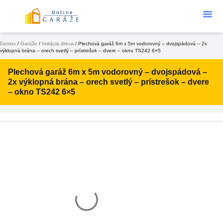
Podklad Pod
KONFIGURÁTOR 3D
Domov
/
Garáže
/
Imitácia dreva
/ Plechová garáž 6m x 5m vodorovný – dvojspádová – 2x
výklopná brána – orech svetlý – prístrešok – dvere – okno TS242 6×5
Plechová garáž 6m x 5m vodorovný – dvojspádová –
2x výklopná brána – orech svetlý – prístrešok – dvere
– okno TS242 6×5