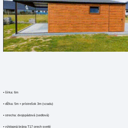
• šírka: 6m
• dĺžka: 5m + prístrešok 3m (vzadu)
• strecha: dvojspádová (sedlová)
• výklopná brána T17 orech svetlý