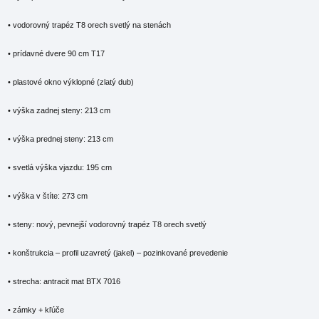
• vodorovný trapéz T8 orech svetlý na stenách
• prídavné dvere 90 cm T17
• plastové okno výklopné (zlatý dub)
• výška zadnej steny: 213 cm
• výška prednej steny: 213 cm
• svetlá výška vjazdu: 195 cm
• výška v štíte: 273 cm
• steny: nový, pevnejší vodorovný trapéz T8 orech svetlý
• konštrukcia – profil uzavretý (jakel) – pozinkované prevedenie
• strecha: antracit mat BTX 7016
• zámky + kľúče