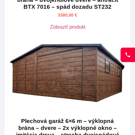
BTX 7016 – spád dozadu ST232
3380,00
€
Zobraziť produkt
Plechová garáž 6×6 m – výklopná
brána – dvere – 2x výklopné okno –
imitácia dreva – strecha dvojspádová