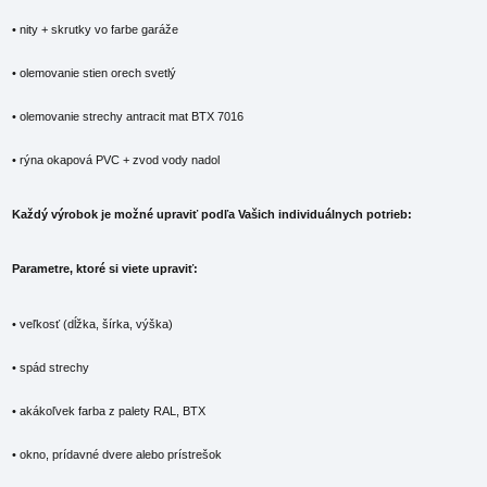
• nity + skrutky vo farbe garáže
• olemovanie stien orech svetlý
• olemovanie strechy antracit mat BTX 7016
• rýna okapová PVC + zvod vody nadol
Každý výrobok je možné upraviť podľa Vašich individuálnych potrieb:
Parametre, ktoré si viete upraviť:
• veľkosť (dĺžka, šírka, výška)
• spád strechy
• akákoľvek farba z palety RAL, BTX
• okno, prídavné dvere alebo prístrešok