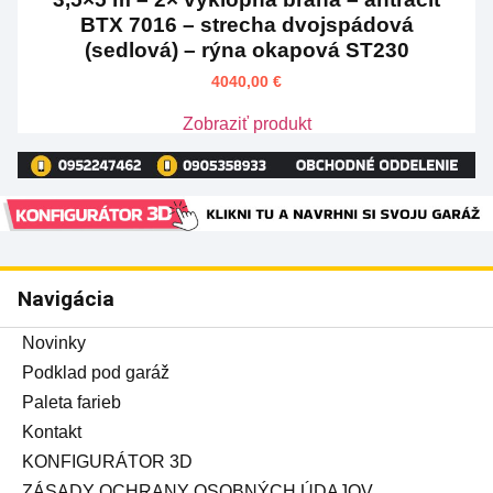
BTX 7016 – strecha dvojspádová
(sedlová) – rýna okapová ST230
4040,00
€
Zobraziť produkt
Navigácia
Novinky
Podklad pod garáž
Paleta farieb
Kontakt
KONFIGURÁTOR 3D
ZÁSADY OCHRANY OSOBNÝCH ÚDAJOV