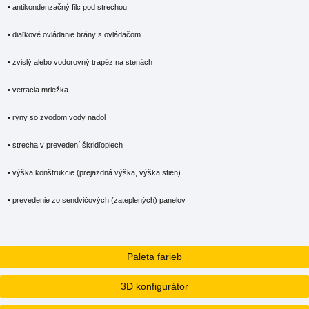
• antikondenzačný filc pod strechou
• diaľkové ovládanie brány s ovládačom
• zvislý alebo vodorovný trapéz na stenách
• vetracia mriežka
• rýny so zvodom vody nadol
• strecha v prevedení škridľoplech
• výška konštrukcie (prejazdná výška, výška stien)
• prevedenie zo sendvičových (zateplených) panelov
Paleta farieb
3D konfigurátor