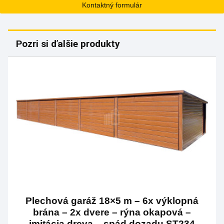
Kontaktný formulár
Pozri si ďalšie produkty
Plechová garáž 18×5 m – 6x výklopná
brána – 2x dvere – rýna okapová –
imitácia dreva – spád dozadu ST234