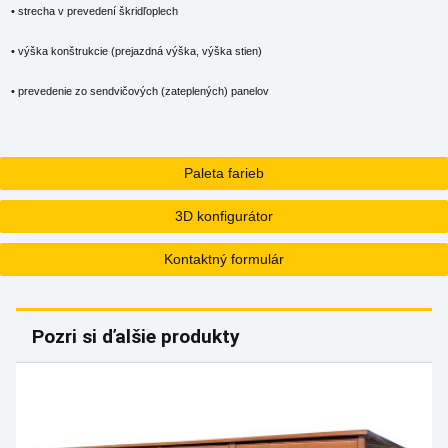
• strecha v prevedení škridľoplech
• výška konštrukcie (prejazdná výška, výška stien)
• prevedenie zo sendvičových (zateplených) panelov
Paleta farieb
3D konfigurátor
Kontaktný formulár
Pozri si ďalšie produkty