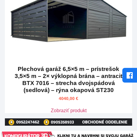
Plechová garáž 6,5×5 m – prístrešok
3,5×5 m – 2× výklopná brána – antracit
BTX 7016 – strecha dvojspádová
(sedlová) – rýna okapová ST230
4040,00
€
Zobraziť produkt