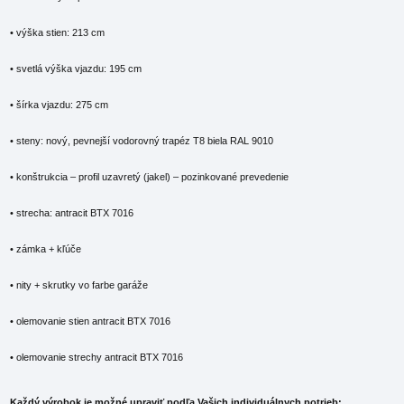
• výška stien: 213 cm
• svetlá výška vjazdu: 195 cm
• šírka vjazdu: 275 cm
• steny: nový, pevnejší vodorovný trapéz T8 biela RAL 9010
• konštrukcia – profil uzavretý (jakel) – pozinkované prevedenie
• strecha: antracit BTX 7016
• zámka + kľúče
• nity + skrutky vo farbe garáže
• olemovanie stien antracit BTX 7016
• olemovanie strechy antracit BTX 7016
Každý výrobok je možné upraviť podľa Vašich individuálnych potrieb: