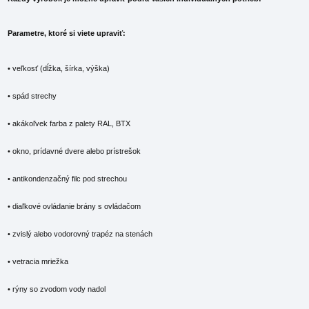
Parametre, ktoré si viete upraviť:
• veľkosť (dĺžka, šírka, výška)
• spád strechy
• akákoľvek farba z palety RAL, BTX
• okno, prídavné dvere alebo prístrešok
• antikondenzačný filc pod strechou
• diaľkové ovládanie brány s ovládačom
• zvislý alebo vodorovný trapéz na stenách
• vetracia mriežka
• rýny so zvodom vody nadol