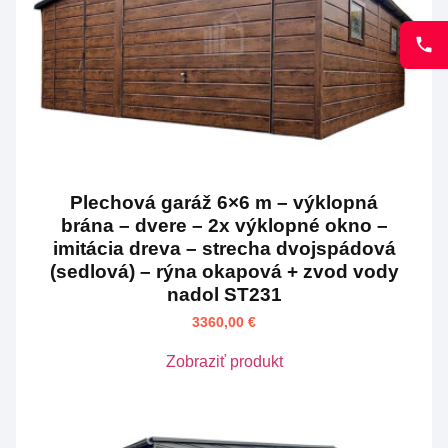
Plechová garáž 6×6 m – výklopná
brána – dvere – 2x výklopné okno –
imitácia dreva – strecha dvojspádová
(sedlová) – rýna okapová + zvod vody
nadol ST231
3360,00
€
Zobraziť produkt