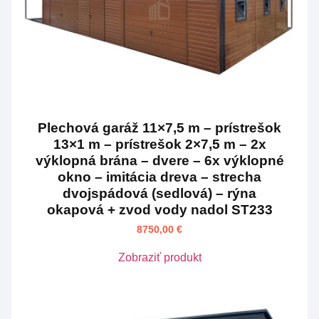
Plechová garáž 11×7,5 m – prístrešok
13×1 m – prístrešok 2×7,5 m – 2x
výklopná brána – dvere – 6x výklopné
okno – imitácia dreva – strecha
dvojspádová (sedlová) – rýna
okapová + zvod vody nadol ST233
8750,00
€
Zobraziť produkt