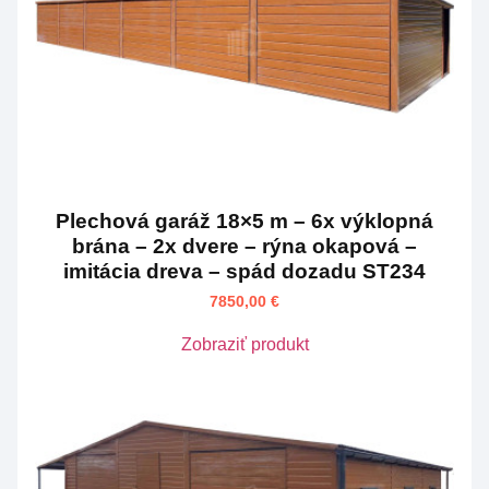
Plechová garáž 18×5 m – 6x výklopná
brána – 2x dvere – rýna okapová –
imitácia dreva – spád dozadu ST234
7850,00
€
Zobraziť produkt