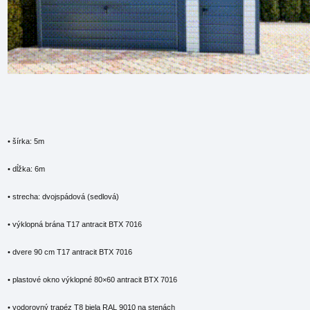
• šírka: 5m
• dĺžka: 6m
• strecha: dvojspádová (sedlová)
• výklopná brána T17 antracit BTX 7016
• dvere 90 cm T17 antracit BTX 7016
• plastové okno výklopné 80×60 antracit BTX 7016
• vodorovný trapéz T8 biela RAL 9010 na stenách