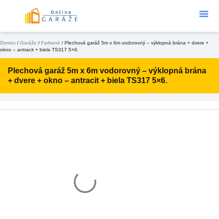
Podklad Pod
KONFIGURÁTOR 3D
Domov
/
Garáže
/
Farbené
/ Plechová garáž 5m x 6m vodorovný – výklopná brána + dvere +
okno – antracit + biela TS317 5×6.
Plechová garáž 5m x 6m vodorovný – výklopná brána
+ dvere + okno – antracit + biela TS317 5×6.