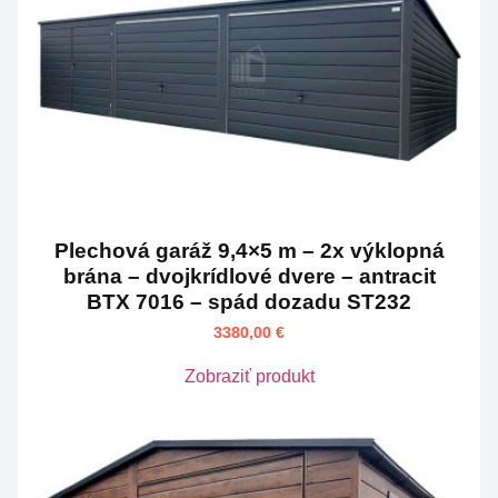
Plechová garáž 9,4×5 m – 2x výklopná
brána – dvojkrídlové dvere – antracit
BTX 7016 – spád dozadu ST232
3380,00
€
Zobraziť produkt