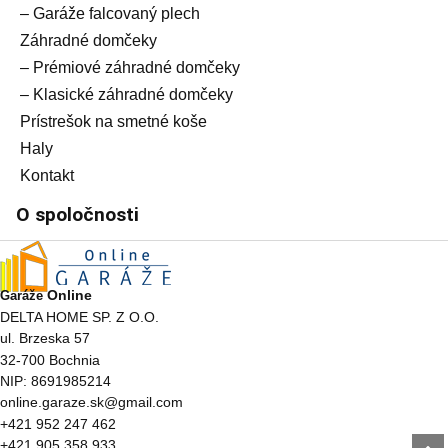
– Garáže falcovaný plech
Záhradné domčeky
– Prémiové záhradné domčeky
– Klasické záhradné domčeky
Prístrešok na smetné koše
Haly
Kontakt
O spoločnosti
Online
Garáže
DELTA HOME SP. Z O.O.
ul. Brzeska 57
32-700 Bochnia
NIP: 8691985214
online.garaze.sk@gmail.com
+421 952 247 462
+421 905 358 933