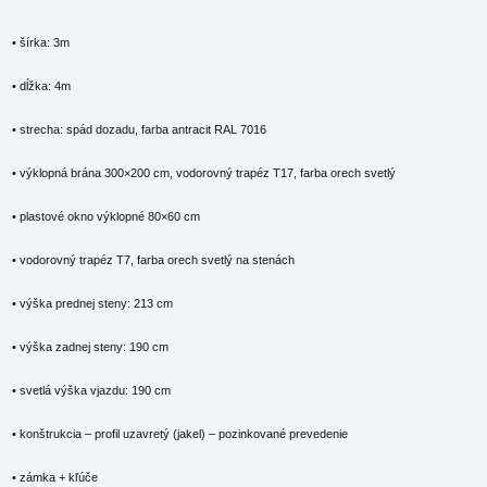
• šírka: 3m
• dĺžka: 4m
• strecha: spád dozadu, farba antracit RAL 7016
• výklopná brána 300×200 cm, vodorovný trapéz T17, farba orech svetlý
• plastové okno výklopné 80×60 cm
• vodorovný trapéz T7, farba orech svetlý na stenách
• výška prednej steny: 213 cm
• výška zadnej steny: 190 cm
• svetlá výška vjazdu: 190 cm
• konštrukcia – profil uzavretý (jakel) – pozinkované prevedenie
• zámka + kľúče