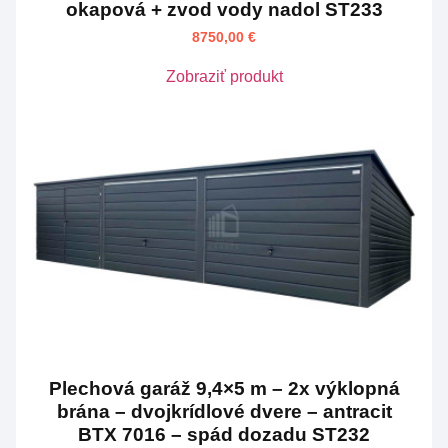
okapová + zvod vody nadol ST233
8750,00
€
Zobraziť produkt
Plechová garáž 9,4×5 m – 2x výklopná
brána – dvojkrídlové dvere – antracit
BTX 7016 – spád dozadu ST232