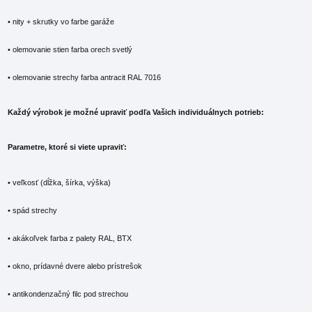
• nity + skrutky vo farbe garáže
• olemovanie stien farba orech svetlý
• olemovanie strechy farba antracit RAL 7016
Každý výrobok je možné upraviť podľa Vašich individuálnych potrieb:
Parametre, ktoré si viete upraviť:
• veľkosť (dĺžka, šírka, výška)
• spád strechy
• akákoľvek farba z palety RAL, BTX
• okno, prídavné dvere alebo prístrešok
• antikondenzačný filc pod strechou