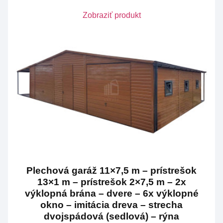
Zobraziť produkt
Plechová garáž 11×7,5 m – prístrešok
13×1 m – prístrešok 2×7,5 m – 2x
výklopná brána – dvere – 6x výklopné
okno – imitácia dreva – strecha
dvojspádová (sedlová) – rýna