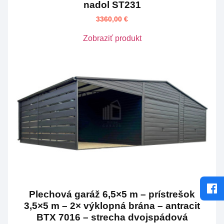
nadol ST231
3360,00
€
Zobraziť produkt
Plechová garáž 6,5×5 m – prístrešok
3,5×5 m – 2× výklopná brána – antracit
BTX 7016 – strecha dvojspádová