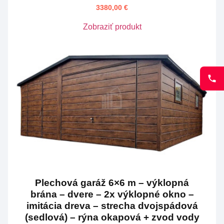
3380,00
€
Zobraziť produkt
Plechová garáž 6×6 m – výklopná
brána – dvere – 2x výklopné okno –
imitácia dreva – strecha dvojspádová
(sedlová) – rýna okapová + zvod vody