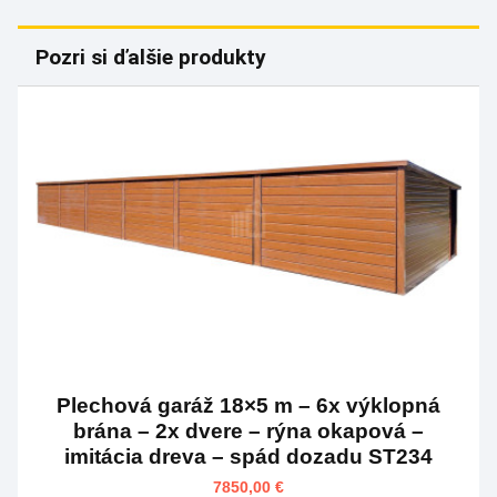
Pozri si ďalšie produkty
Plechová garáž 18×5 m – 6x výklopná
brána – 2x dvere – rýna okapová –
imitácia dreva – spád dozadu ST234
7850,00
€