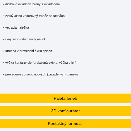
• diaľkové ovládanie brány s ovládačom
• zvislý alebo vodorovný trapéz na stenách
• vetracia mriežka
• rýny so zvodom vody nadol
• strecha v prevedení škridľoplech
• výška konštrukcie (prejazdná výška, výška stien)
• prevedenie zo sendvičových (zateplených) panelov
Paleta farieb
3D konfigurátor
Kontaktný formulár