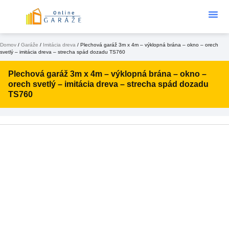
Podklad Pod
KONFIGURÁTOR 3D
Domov
/
Garáže
/
Imitácia dreva
/ Plechová garáž 3m x 4m – výklopná brána – okno – orech
svetlý – imitácia dreva – strecha spád dozadu TS760
Plechová garáž 3m x 4m – výklopná brána – okno –
orech svetlý – imitácia dreva – strecha spád dozadu
TS760