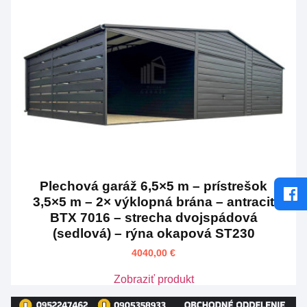
Plechová garáž 6,5×5 m – prístrešok
3,5×5 m – 2× výklopná brána – antracit
BTX 7016 – strecha dvojspádová
(sedlová) – rýna okapová ST230
4040,00
€
Zobraziť produkt