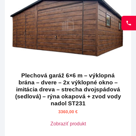
Plechová garáž 6×6 m – výklopná
brána – dvere – 2x výklopné okno –
imitácia dreva – strecha dvojspádová
(sedlová) – rýna okapová + zvod vody
nadol ST231
3360,00
€
Zobraziť produkt