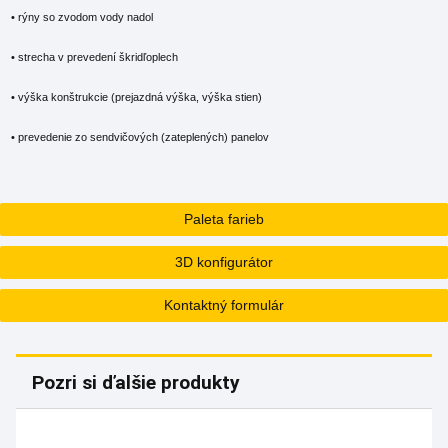
• rýny so zvodom vody nadol
• strecha v prevedení škridľoplech
• výška konštrukcie (prejazdná výška, výška stien)
• prevedenie zo sendvičových (zateplených) panelov
Paleta farieb
3D konfigurátor
Kontaktný formulár
Pozri si ďalšie produkty