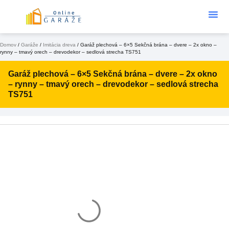
Podklad Pod
KONFIGURÁTOR 3D
Domov
/
Garáže
/
Imitácia dreva
/ Garáž plechová – 6×5 Sekčná brána – dvere – 2x okno –
rynny – tmavý orech – drevodekor – sedlová strecha TS751
Garáž plechová – 6×5 Sekčná brána – dvere – 2x okno
– rynny – tmavý orech – drevodekor – sedlová strecha
TS751