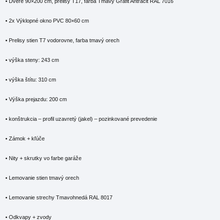
• Dvere 90×200 cm, prelisy T17, farba Tmavý Grafit Antracit RAL 7016
• 2x Výklopné okno PVC 80×60 cm
• Prelisy stien T7 vodorovne, farba tmavý orech
• výška steny: 243 cm
• výška štítu: 310 cm
• Výška prejazdu: 200 cm
• konštrukcia – profil uzavretý (jakel) – pozinkované prevedenie
• Zámok + kľúče
• Nity + skrutky vo farbe garáže
• Lemovanie stien tmavý orech
• Lemovanie strechy Tmavohnedá RAL 8017
• Odkvapy + zvody