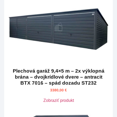
Plechová garáž 9,4×5 m – 2x výklopná
brána – dvojkrídlové dvere – antracit
BTX 7016 – spád dozadu ST232
3380,00
€
Zobraziť produkt