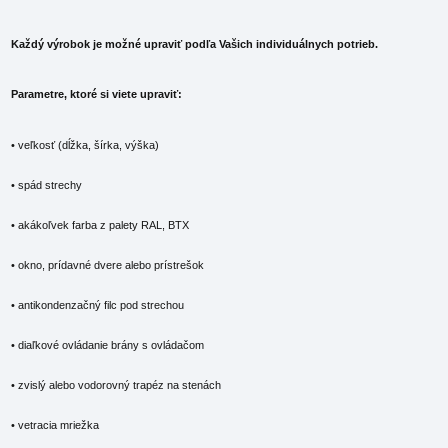
Každý výrobok je možné upraviť podľa Vašich individuálnych potrieb.
Parametre, ktoré si viete upraviť:
• veľkosť (dĺžka, šírka, výška)
• spád strechy
• akákoľvek farba z palety RAL, BTX
• okno, prídavné dvere alebo prístrešok
• antikondenzačný filc pod strechou
• diaľkové ovládanie brány s ovládačom
• zvislý alebo vodorovný trapéz na stenách
• vetracia mriežka