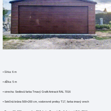
• šírka: 6 m
• dĺžka: 5 m
• strecha: Sedlová farba Tmavý Grafit Antracit RAL 7016
• Sekčná brána 500×200 cm, vodorovné prelisy T17, farba tmavý orech