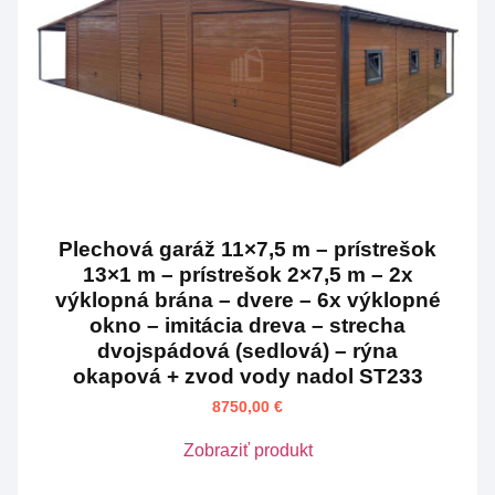
Plechová garáž 11×7,5 m – prístrešok
13×1 m – prístrešok 2×7,5 m – 2x
výklopná brána – dvere – 6x výklopné
okno – imitácia dreva – strecha
dvojspádová (sedlová) – rýna
okapová + zvod vody nadol ST233
8750,00
€
Zobraziť produkt