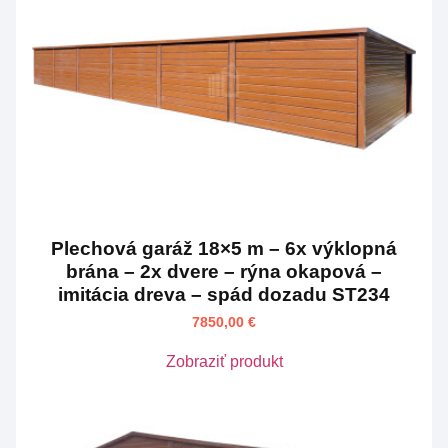
Plechová garáž 18×5 m – 6x výklopná
brána – 2x dvere – rýna okapová –
imitácia dreva – spád dozadu ST234
7850,00
€
Zobraziť produkt