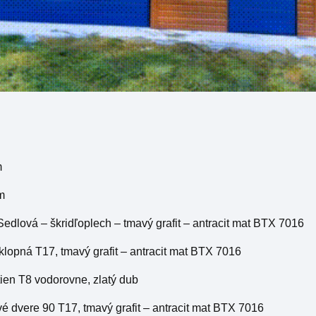
m
 m
 Sedlová – škridľoplech – tmavý grafit – antracit mat BTX 7016
klopná T17, tmavý grafit – antracit mat BTX 7016
stien T8 vodorovne, zlatý dub
é dvere 90 T17, tmavý grafit – antracit mat BTX 7016