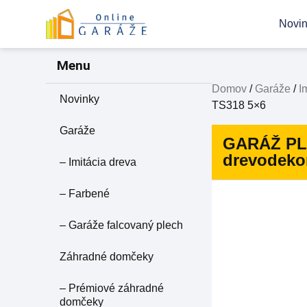
Novi
Menu
Domov
/
Garáže
/
I
Novinky
TS318 5×6
Garáže
GARÁŽ PLE
drevodekor
– Imitácia dreva
– Farbené
– Garáže falcovaný plech
Záhradné domčeky
– Prémiové záhradné
domčeky