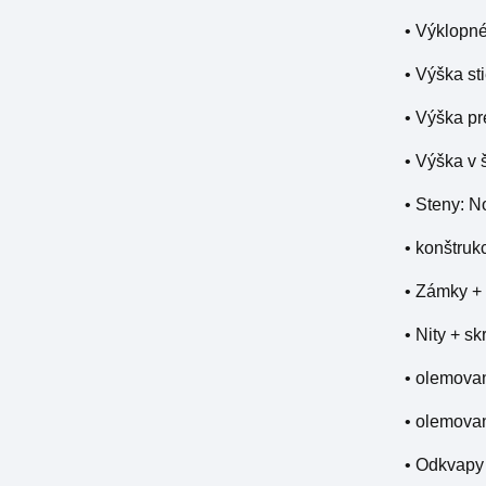
• Výklopné
• Výška st
• Výška p
• Výška v 
• Steny: N
• konštruk
• Zámky +
• Nity + s
• olemovan
• olemovan
• Odkvapy