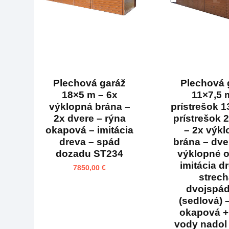
Plechová garáž
Plechová 
18×5 m – 6x
11×7,5 
výklopná brána –
prístrešok 1
2x dvere – rýna
prístrešok 
okapová – imitácia
– 2x výk
dreva – spád
brána – dve
dozadu ST234
výklopné 
imitácia d
7850,00
€
strec
dvojspá
(sedlová) 
okapová +
vody nadol