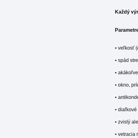
Každý výr
Parametre,
• veľkosť (
• spád str
• akákoľve
• okno, pr
• antikond
• diaľkové
• zvislý a
• vetracia