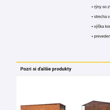
• rýny so
• strecha 
• výška ko
• prevede
Pozri si ďalšie produkty