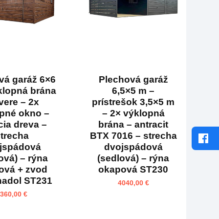
vá garáž 6×6
Plechová garáž
klopná brána
6,5×5 m –
vere – 2x
prístrešok 3,5×5 m
pné okno –
– 2× výklopná
cia dreva –
brána – antracit
trecha
BTX 7016 – strecha
jspádová
dvojspádová
ová) – rýna
(sedlová) – rýna
ová + zvod
okapová ST230
nadol ST231
4040,00
€
3360,00
€