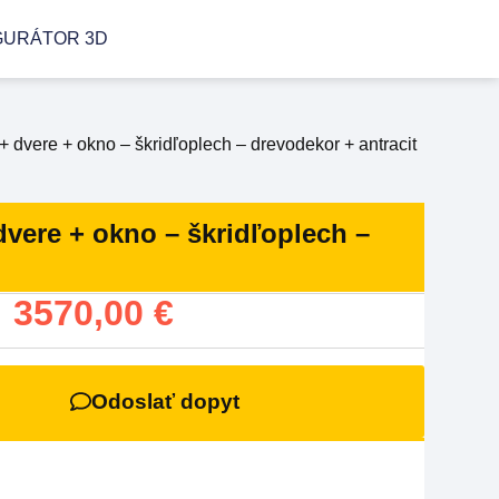
GURÁTOR 3D
ere + okno – škridľoplech – drevodekor + antracit
ere + okno – škridľoplech –
:
3570,00
€
Odoslať dopyt