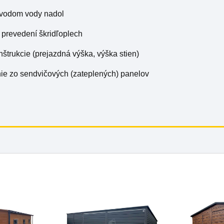
 zvodom vody nadol
v prevedení škridľoplech
nštrukcie (prejazdná výška, výška stien)
nie zo sendvičových (zateplených) panelov