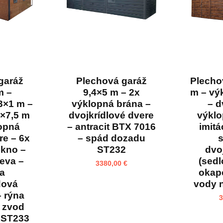
garáž
Plechová garáž
Plecho
m –
9,4×5 m – 2x
m – vý
3×1 m –
výklopná brána –
– d
2×7,5 m
dvojkrídlové dvere
výklo
lopná
– antracit BTX 7016
imitá
re – 6x
– spád dozadu
s
okno –
ST232
dvo
reva –
(sedl
3380,00
€
ha
okap
dová
vody 
– rýna
 zvod
 ST233