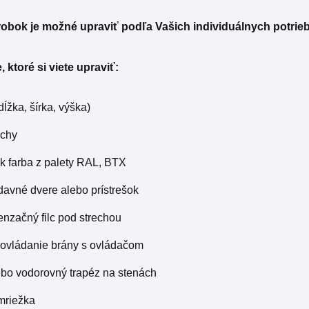
obok je možné upraviť podľa Vašich individuálnych potrieb
 ktoré si viete upraviť:
dĺžka, šírka, výška)
echy
k farba z palety RAL, BTX
ídavné dvere alebo prístrešok
enzačný filc pod strechou
 ovládanie brány s ovládačom
lebo vodorovný trapéz na stenách
 mriežka