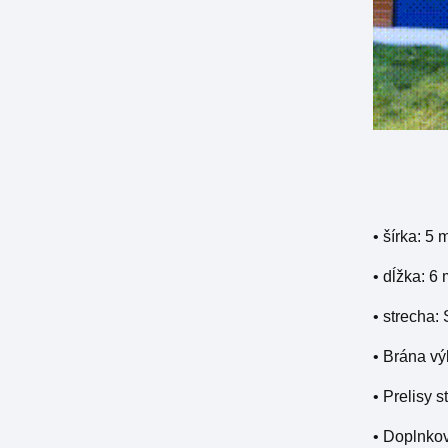
• šírka: 5 
• dĺžka: 6
• strecha:
• Brána vý
• Prelisy 
• Doplnkov