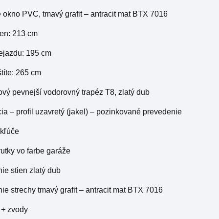
 okno PVC, tmavý grafit – antracit mat BTX 7016
ien: 213 cm
rejazdu: 195 cm
štíte: 265 cm
ový pevnejší vodorovný trapéz T8, zlatý dub
cia – profil uzavretý (jakel) – pozinkované prevedenie
 kľúče
krutky vo farbe garáže
ie stien zlatý dub
ie strechy tmavý grafit – antracit mat BTX 7016
 + zvody