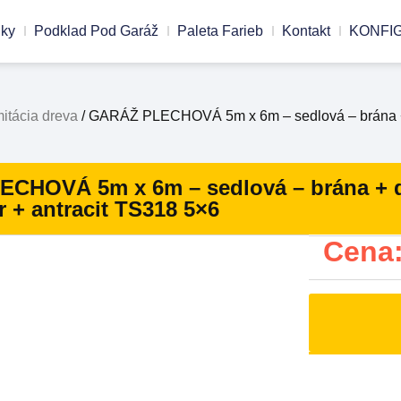
nky
Podklad Pod Garáž
Paleta Farieb
Kontakt
KONFI
mitácia dreva
/ GARÁŽ PLECHOVÁ 5m x 6m – sedlová – brána + dv
CHOVÁ 5m x 6m – sedlová – brána + dv
 + antracit TS318 5×6
Cena