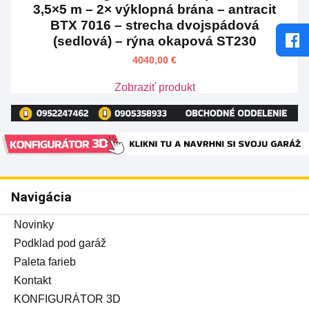
3,5×5 m – 2× výklopná brána – antracit
BTX 7016 – strecha dvojspádová
(sedlová) – rýna okapová ST230
4040,00
€
Zobraziť produkt
Navigácia
Novinky
Podklad pod garáž
Paleta farieb
Kontakt
KONFIGURÁTOR 3D