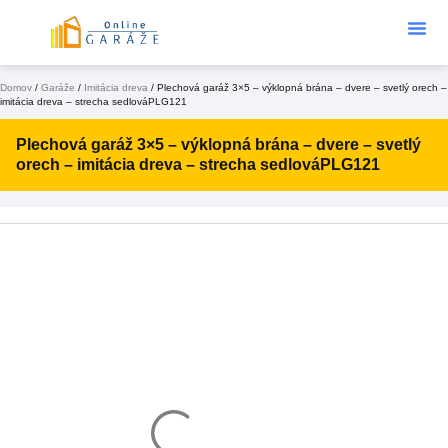
Podklad Pod
KONFIGURÁTOR 3D
Domov
/
Garáže
/
Imitácia dreva
/ Plechová garáž 3×5 – výklopná brána – dvere – svetlý orech –
imitácia dreva – strecha sedlováPLG121
Plechová garáž 3×5 – výklopná brána – dvere – svetlý
orech – imitácia dreva – strecha sedlováPLG121