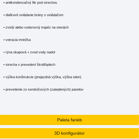
• antikondenzačný filc pod strechou
• diaľkové ovládanie brány s ovládačom
• zvislý alebo vodorovný trapéz na stenách
• vetracia mriežka
• rýna okapová + zvod vody nadol
• strecha v prevedení škridľoplech
• výška konštrukcie (prejazdná výška, výška stien)
• prevedenie zo sendvičových (zateplených) panelov
Paleta farieb
3D konfigurátor