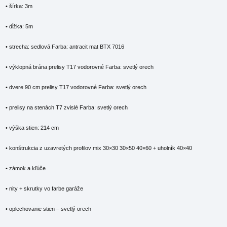
• šírka: 3m
• dĺžka: 5m
• strecha: sedlová Farba: antracit mat BTX 7016
• výklopná brána prelisy T17 vodorovné Farba: svetlý orech
• dvere 90 cm prelisy T17 vodorovné Farba: svetlý orech
• prelisy na stenách T7 zvislé Farba: svetlý orech
• výška stien: 214 cm
• konštrukcia z uzavretých profilov mix 30×30 30×50 40×60 + uholník 40×40
• zámok a kľúče
• nity + skrutky vo farbe garáže
• oplechovanie stien – svetlý orech