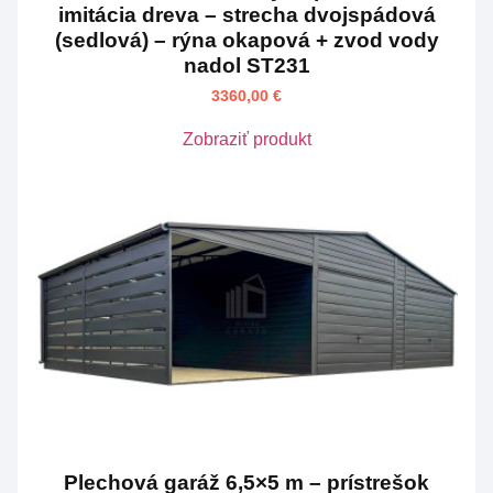
imitácia dreva – strecha dvojspádová
(sedlová) – rýna okapová + zvod vody
nadol ST231
3360,00
€
Zobraziť produkt
Plechová garáž 6,5×5 m – prístrešok