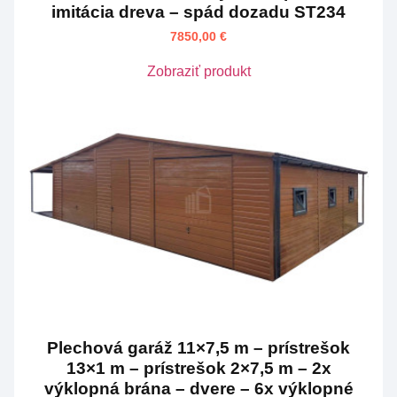
imitácia dreva – spád dozadu ST234
7850,00
€
Zobraziť produkt
Plechová garáž 11×7,5 m – prístrešok
13×1 m – prístrešok 2×7,5 m – 2x
výklopná brána – dvere – 6x výklopné