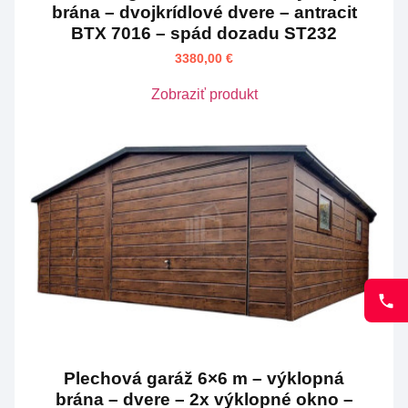
brána – dvojkrídlové dvere – antracit
BTX 7016 – spád dozadu ST232
3380,00
€
Zobraziť produkt
Plechová garáž 6×6 m – výklopná
brána – dvere – 2x výklopné okno –