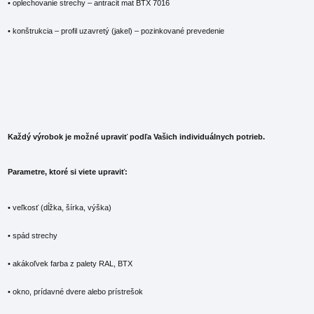
• oplechovanie strechy – antracit mat BTX 7016
• konštrukcia – profil uzavretý (jakel) – pozinkované prevedenie
Každý výrobok je možné upraviť podľa Vašich individuálnych potrieb.
Parametre, ktoré si viete upraviť:
• veľkosť (dĺžka, šírka, výška)
• spád strechy
• akákoľvek farba z palety RAL, BTX
• okno, prídavné dvere alebo prístrešok