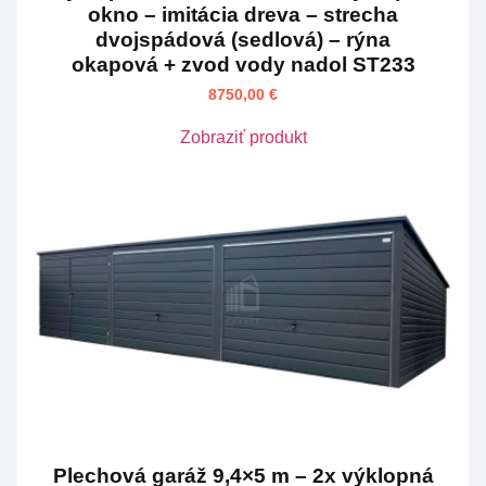
okno – imitácia dreva – strecha
dvojspádová (sedlová) – rýna
okapová + zvod vody nadol ST233
8750,00
€
Zobraziť produkt
Plechová garáž 9,4×5 m – 2x výklopná