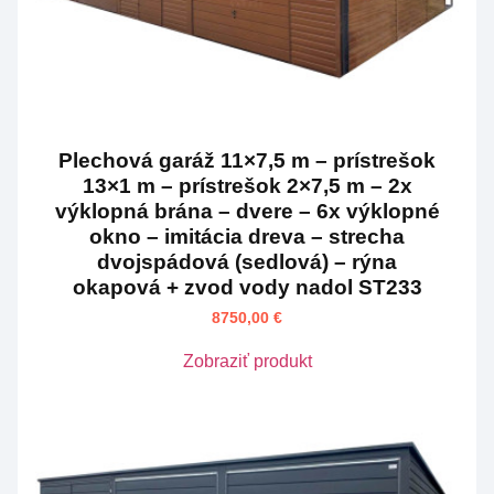
Plechová garáž 11×7,5 m – prístrešok
13×1 m – prístrešok 2×7,5 m – 2x
výklopná brána – dvere – 6x výklopné
okno – imitácia dreva – strecha
dvojspádová (sedlová) – rýna
okapová + zvod vody nadol ST233
8750,00
€
Zobraziť produkt