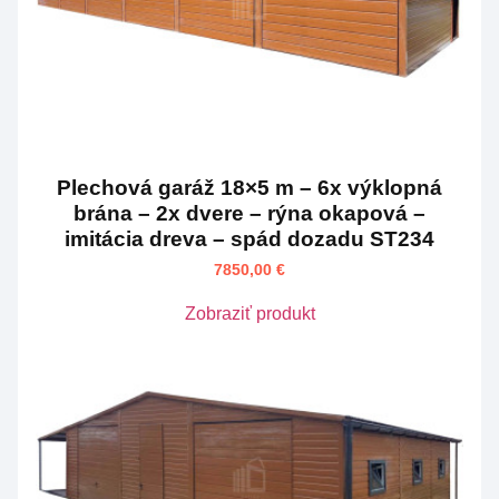
Plechová garáž 18×5 m – 6x výklopná
brána – 2x dvere – rýna okapová –
imitácia dreva – spád dozadu ST234
7850,00
€
Zobraziť produkt