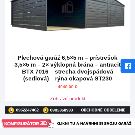
Plechová garáž 6,5×5 m – prístrešok
3,5×5 m – 2× výklopná brána – antracit
BTX 7016 – strecha dvojspádová
(sedlová) – rýna okapová ST230
4040,00
€
Zobraziť produkt