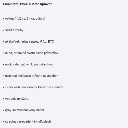
Parametre, ktoré si viete upraviť:
• veľkosť (dĺžka, šírka, výška)
• spád strechy
• akákoľvek farba z palety RAL, BTX
• okno, prídavné dvere alebo prístrešok
• antikondenzačný filc pod strechou
• diaľkové ovládanie brány s ovládačom
• zvislý alebo vodorovný trapéz na stenách
• vetracia mriežka
• rýny so zvodom vody nadol
• strecha v prevedení škridľoplech