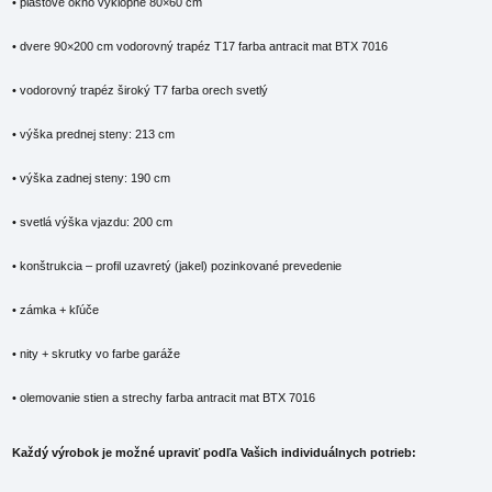
• plastové okno výklopné 80×60 cm
• dvere 90×200 cm vodorovný trapéz T17 farba antracit mat BTX 7016
• vodorovný trapéz široký T7 farba orech svetlý
• výška prednej steny: 213 cm
• výška zadnej steny: 190 cm
• svetlá výška vjazdu: 200 cm
• konštrukcia – profil uzavretý (jakel) pozinkované prevedenie
• zámka + kľúče
• nity + skrutky vo farbe garáže
• olemovanie stien a strechy farba antracit mat BTX 7016
Každý výrobok je možné upraviť podľa Vašich individuálnych potrieb: