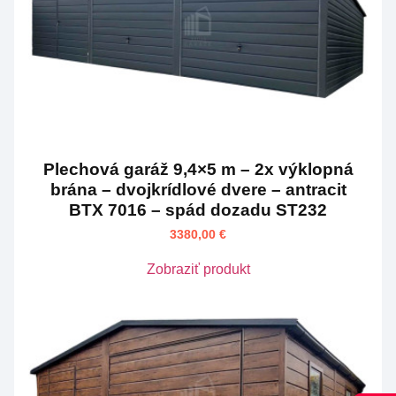
Plechová garáž 9,4×5 m – 2x výklopná
brána – dvojkrídlové dvere – antracit
BTX 7016 – spád dozadu ST232
3380,00
€
Zobraziť produkt