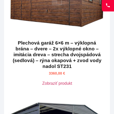
Plechová garáž 6×6 m – výklopná
brána – dvere – 2x výklopné okno –
imitácia dreva – strecha dvojspádová
(sedlová) – rýna okapová + zvod vody
nadol ST231
3360,00
€
Zobraziť produkt