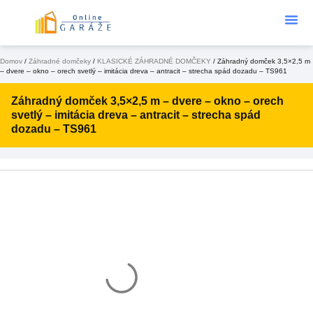
Podklad Pod
KONFIGURÁTOR 3D
Domov
/
Záhradné domčeky
/
KLASICKÉ ZÁHRADNÉ DOMČEKY
/ Záhradný domček 3,5×2,5 m
– dvere – okno – orech svetlý – imitácia dreva – antracit – strecha spád dozadu – TS961
Záhradný domček 3,5×2,5 m – dvere – okno – orech
svetlý – imitácia dreva – antracit – strecha spád
dozadu – TS961