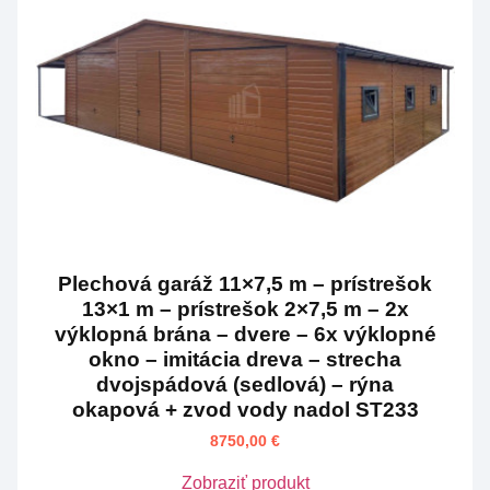
Plechová garáž 11×7,5 m – prístrešok
13×1 m – prístrešok 2×7,5 m – 2x
výklopná brána – dvere – 6x výklopné
okno – imitácia dreva – strecha
dvojspádová (sedlová) – rýna
okapová + zvod vody nadol ST233
8750,00
€
Zobraziť produkt