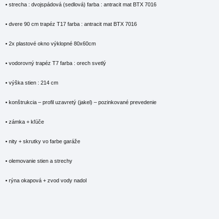
• strecha : dvojspádová (sedlová) farba : antracit mat BTX 7016
• dvere 90 cm trapéz T17 farba : antracit mat BTX 7016
• 2x plastové okno výklopné 80x60cm
• vodorovný trapéz T7 farba : orech svetlý
• výška stien : 214 cm
• konštrukcia – profil uzavretý (jakel) – pozinkované prevedenie
• zámka + kľúče
• nity + skrutky vo farbe garáže
• olemovanie stien a strechy
• rýna okapová + zvod vody nadol