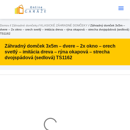
Podklad Pod
KONFIGURÁTOR 3D
Domov
/
Záhradné domčeky
/
KLASICKÉ ZÁHRADNÉ DOMČEKY
/ Záhradný domček 3x5m –
dvere – 2x okno – orech svetlý – imitácia dreva – rýna okapová – strecha dvojspádová (sedlová)
TS1162
Záhradný domček 3x5m – dvere – 2x okno – orech
svetlý – imitácia dreva – rýna okapová – strecha
dvojspádová (sedlová) TS1162