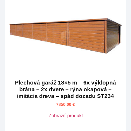
Plechová garáž 18×5 m – 6x výklopná
brána – 2x dvere – rýna okapová –
imitácia dreva – spád dozadu ST234
7850,00
€
Zobraziť produkt