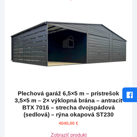
Plechová garáž 6,5×5 m – prístrešok
3,5×5 m – 2× výklopná brána – antracit
BTX 7016 – strecha dvojspádová
(sedlová) – rýna okapová ST230
4040,00
€
Zobraziť produkt