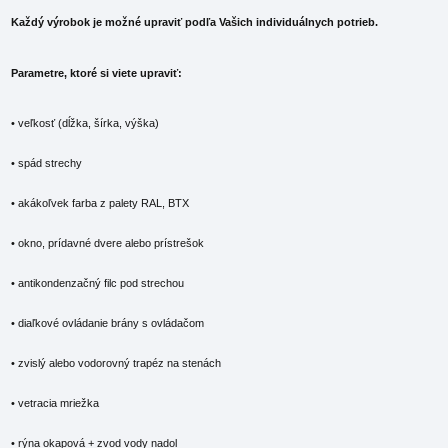
Každý výrobok je možné upraviť podľa Vašich individuálnych potrieb.
Parametre, ktoré si viete upraviť:
• veľkosť (dĺžka, šírka, výška)
• spád strechy
• akákoľvek farba z palety RAL, BTX
• okno, prídavné dvere alebo prístrešok
• antikondenzačný filc pod strechou
• diaľkové ovládanie brány s ovládačom
• zvislý alebo vodorovný trapéz na stenách
• vetracia mriežka
• rýna okapová + zvod vody nadol