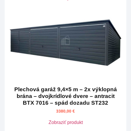
Plechová garáž 9,4×5 m – 2x výklopná
brána – dvojkrídlové dvere – antracit
BTX 7016 – spád dozadu ST232
3380,00
€
Zobraziť produkt