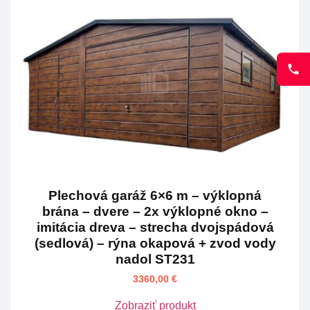
Plechová garáž 6×6 m – výklopná
brána – dvere – 2x výklopné okno –
imitácia dreva – strecha dvojspádová
(sedlová) – rýna okapová + zvod vody
nadol ST231
3360,00
€
Zobraziť produkt