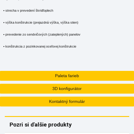
• strecha v prevedení škridľoplech
• výška konštrukcie (prejazdná výška, výška stien)
• prevedenie zo sendvičových (zateplených) panelov
• konštrukcia z pozinkovanej oceľovej konštrukcie
Paleta farieb
3D konfigurátor
Kontaktný formulár
Pozri si ďalšie produkty