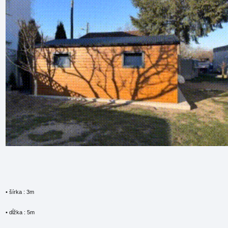
• šírka : 3m
• dĺžka : 5m