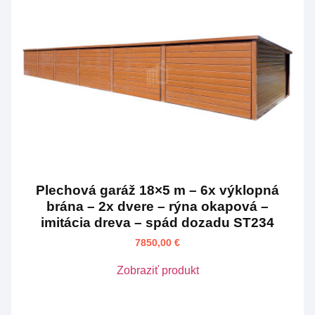
Plechová garáž 18×5 m – 6x výklopná
brána – 2x dvere – rýna okapová –
imitácia dreva – spád dozadu ST234
7850,00
€
Zobraziť produkt