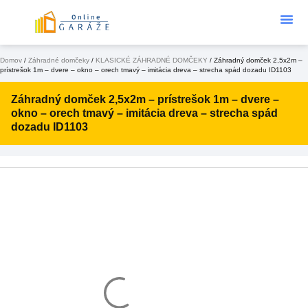
Podklad Pod
KONFIGURÁTOR 3D
Domov
/
Záhradné domčeky
/
KLASICKÉ ZÁHRADNÉ DOMČEKY
/ Záhradný domček 2,5x2m –
prístrešok 1m – dvere – okno – orech tmavý – imitácia dreva – strecha spád dozadu ID1103
Záhradný domček 2,5x2m – prístrešok 1m – dvere –
okno – orech tmavý – imitácia dreva – strecha spád
dozadu ID1103