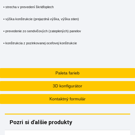
• strecha v prevedení škridľoplech
• výška konštrukcie (prejazdná výška, výška stien)
• prevedenie zo sendvičových (zateplených) panelov
• konštrukcia z pozinkovanej oceľovej konštrukcie
Paleta farieb
3D konfigurátor
Kontaktný formulár
Pozri si ďalšie produkty