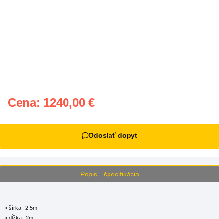
Cena:
1240,00
€
Odoslať dopyt
Popis - špecifikácia
• šírka : 2,5m
• dĺžka : 2m