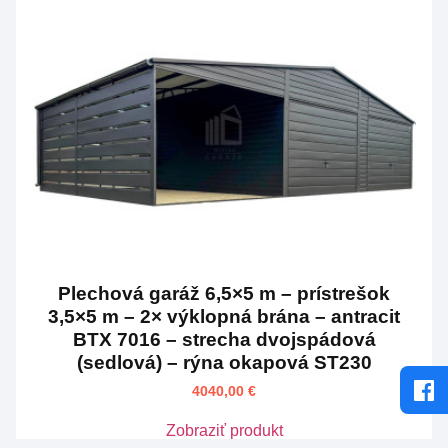
Plechová garáž 6,5×5 m – prístrešok
3,5×5 m – 2× výklopná brána – antracit
BTX 7016 – strecha dvojspádová
(sedlová) – rýna okapová ST230
4040,00
€
Zobraziť produkt