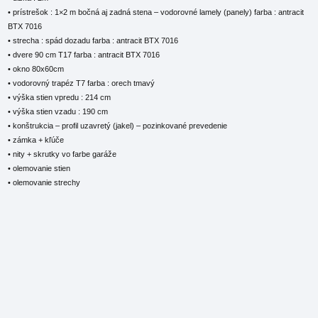
• prístrešok : 1×2 m bočná aj zadná stena – vodorovné lamely (panely) farba : antracit
BTX 7016
• strecha : spád dozadu farba : antracit BTX 7016
• dvere 90 cm T17 farba : antracit BTX 7016
• okno 80x60cm
• vodorovný trapéz T7 farba : orech tmavý
• výška stien vpredu : 214 cm
• výška stien vzadu : 190 cm
• konštrukcia – profil uzavretý (jakel) – pozinkované prevedenie
• zámka + kľúče
• nity + skrutky vo farbe garáže
• olemovanie stien
• olemovanie strechy