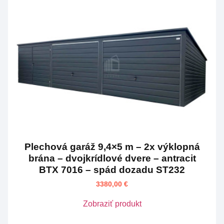
Plechová garáž 9,4×5 m – 2x výklopná
brána – dvojkrídlové dvere – antracit
BTX 7016 – spád dozadu ST232
3380,00
€
Zobraziť produkt