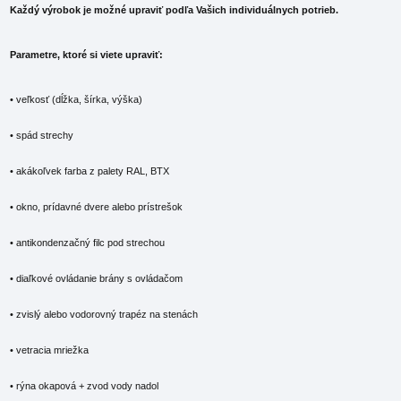
Každý výrobok je možné upraviť podľa Vašich individuálnych potrieb.
Parametre, ktoré si viete upraviť:
• veľkosť (dĺžka, šírka, výška)
• spád strechy
• akákoľvek farba z palety RAL, BTX
• okno, prídavné dvere alebo prístrešok
• antikondenzačný filc pod strechou
• diaľkové ovládanie brány s ovládačom
• zvislý alebo vodorovný trapéz na stenách
• vetracia mriežka
• rýna okapová + zvod vody nadol