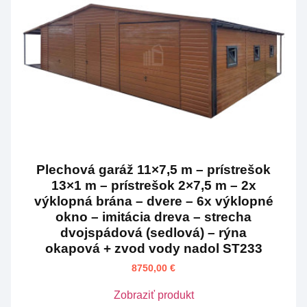
Plechová garáž 11×7,5 m – prístrešok
13×1 m – prístrešok 2×7,5 m – 2x
výklopná brána – dvere – 6x výklopné
okno – imitácia dreva – strecha
dvojspádová (sedlová) – rýna
okapová + zvod vody nadol ST233
8750,00
€
Zobraziť produkt