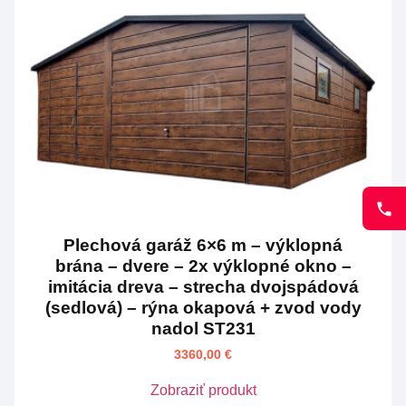
Plechová garáž 6×6 m – výklopná
brána – dvere – 2x výklopné okno –
imitácia dreva – strecha dvojspádová
(sedlová) – rýna okapová + zvod vody
nadol ST231
3360,00
€
Zobraziť produkt