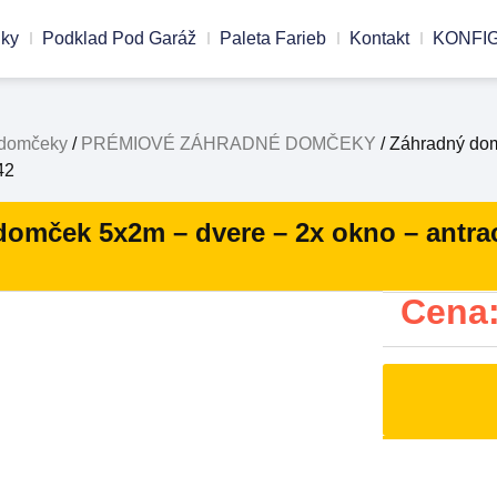
nky
Podklad Pod Garáž
Paleta Farieb
Kontakt
KONFI
 domčeky
/
PRÉMIOVÉ ZÁHRADNÉ DOMČEKY
/ Záhradný dom
42
omček 5x2m – dvere – 2x okno – antra
Cena