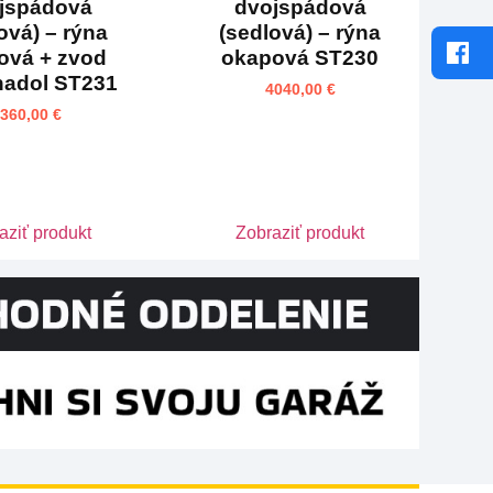
jspádová
dvojspádová
ová) – rýna
(sedlová) – rýna
ová + zvod
okapová ST230
nadol ST231
4040,00
€
3360,00
€
aziť produkt
Zobraziť produkt