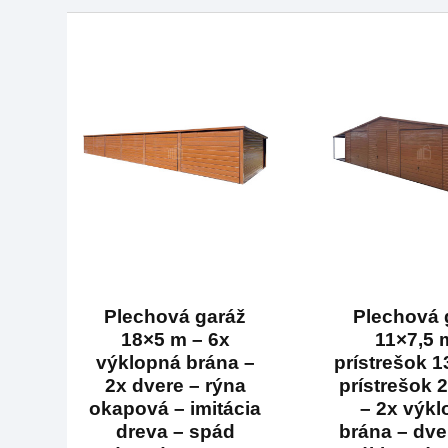
Plechová garáž
Plechová 
18×5 m – 6x
11×7,5 
výklopná brána –
prístrešok 1
2x dvere – rýna
prístrešok 
okapová – imitácia
– 2x výk
dreva – spád
brána – dve