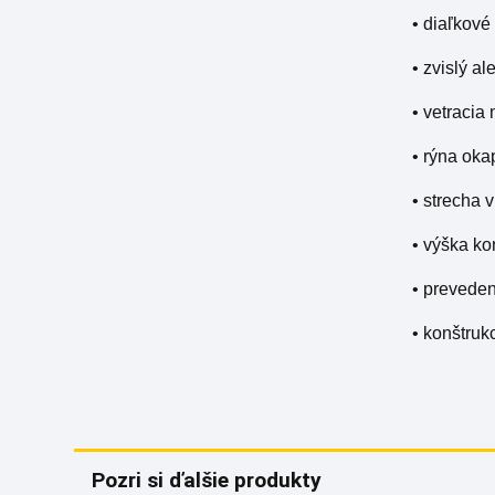
• diaľkové
• zvislý a
• vetracia
• rýna ok
• strecha 
• výška ko
• prevede
• konštruk
Pozri si ďalšie produkty