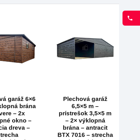
vá garáž 6×6
Plechová garáž
klopná brána
6,5×5 m –
vere – 2x
prístrešok 3,5×5 m
pné okno –
– 2× výklopná
cia dreva –
brána – antracit
trecha
BTX 7016 – strecha