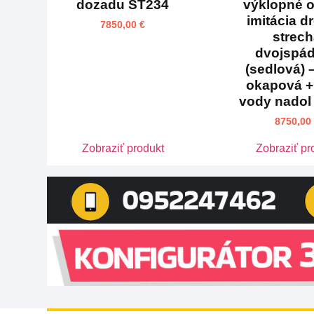
dozadu ST234
výklopné 
imitácia d
7850,00
€
strec
dvojspá
(sedlová) 
okapová +
vody nadol
8750,00
Zobraziť produkt
Zobraziť pr