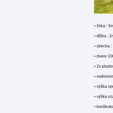
• šírka : 5
• dĺžka : 
• strecha 
• dvere 10
• 2x plas
• vodorovn
• výška vp
• výška vz
• konštruk