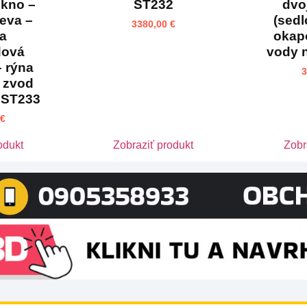
okno –
ST232
dvo
reva –
(sedl
3380,00
€
ha
okap
dová
vody 
– rýna
 zvod
 ST233
€
odukt
Zobraziť produkt
Zobr