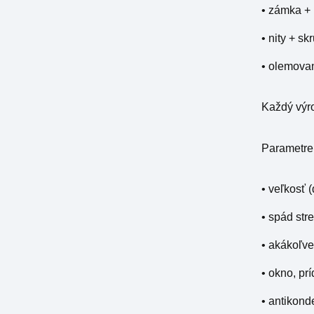
• zámka +
• nity + sk
• olemovan
Každý výro
Parametre, 
• veľkosť (
• spád str
• akákoľve
• okno, pr
• antikond