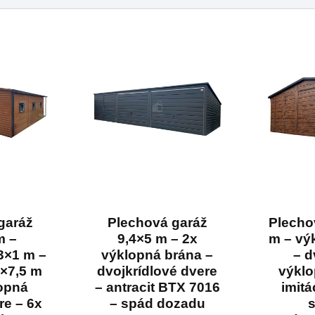
garáž
Plechová garáž
Plecho
m –
9,4×5 m – 2x
m – vý
3×1 m –
výklopná brána –
– d
2×7,5 m
dvojkrídlové dvere
výklo
lopná
– antracit BTX 7016
imitá
re – 6x
– spád dozadu
s