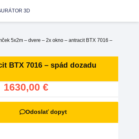
GURÁTOR 3D
ček 5x2m – dvere – 2x okno – antracit BTX 7016 –
cit BTX 7016 – spád dozadu
:
1630,00
€
Odoslať dopyt