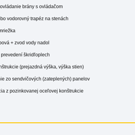
 ovládanie brány s ovládačom
lebo vodorovný trapéz na stenách
 mriežka
apová + zvod vody nadol
v prevedení škridľoplech
nštrukcie (prejazdná výška, výška stien)
nie zo sendvičových (zateplených) panelov
cia z pozinkovanej oceľovej konštrukcie