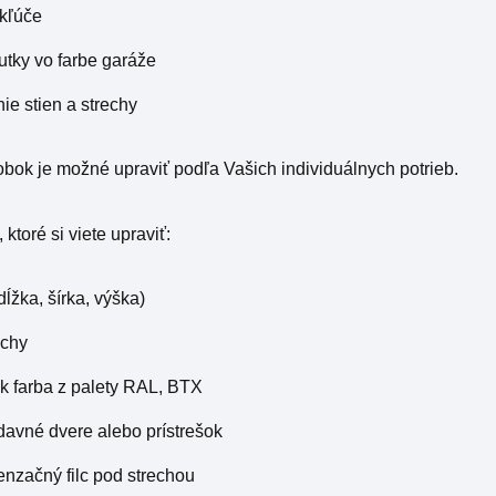
 kľúče
rutky vo farbe garáže
ie stien a strechy
bok je možné upraviť podľa Vašich individuálnych potrieb.
ktoré si viete upraviť:
dĺžka, šírka, výška)
echy
k farba z palety RAL, BTX
ídavné dvere alebo prístrešok
enzačný filc pod strechou