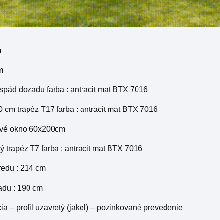
m
2m
: spád dozadu farba : antracit mat BTX 7016
0 cm trapéz T17 farba : antracit mat BTX 7016
tové okno 60x200cm
ý trapéz T7 farba : antracit mat BTX 7016
redu : 214 cm
adu : 190 cm
cia – profil uzavretý (jakel) – pozinkované prevedenie