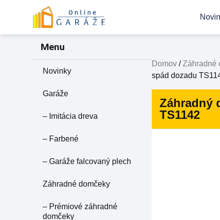
Novi
Menu
Domov
/
Záhradné
Novinky
spád dozadu TS11
Garáže
Záhradný d
TS1142
– Imitácia dreva
– Farbené
– Garáže falcovaný plech
Záhradné domčeky
– Prémiové záhradné
domčeky