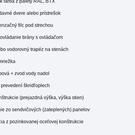
k farba z palety RAL, BTX
ídavné dvere alebo prístrešok
enzačný filc pod strechou
 ovládanie brány s ovládačom
lebo vodorovný trapéz na stenách
 mriežka
apová + zvod vody nadol
v prevedení škridľoplech
nštrukcie (prejazdná výška, výška stien)
nie zo sendvičových (zateplených) panelov
cia z pozinkovanej oceľovej konštrukcie