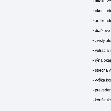
• akákoľve
• okno, pr
• antikond
• diaľkové
• zvislý a
• vetracia
• rýna ok
• strecha 
• výška ko
• prevede
• konštruk