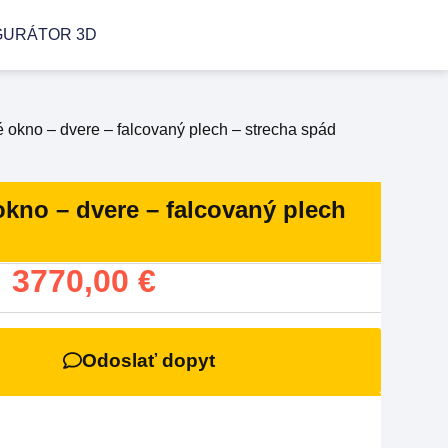
GURÁTOR 3D
 okno – dvere – falcovaný plech – strecha spád
okno – dvere – falcovaný plech
:
3770,00
€
Odoslať dopyt