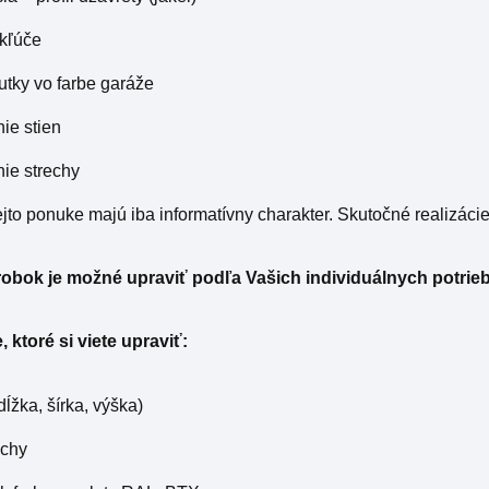
 kľúče
rutky vo farbe garáže
ie stien
ie strechy
tejto ponuke majú iba informatívny charakter. Skutočné realizácie
obok je možné upraviť podľa Vašich individuálnych potrieb
 ktoré si viete upraviť:
dĺžka, šírka, výška)
echy