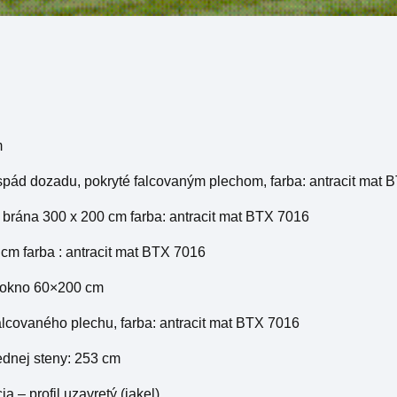
m
 spád dozadu, pokryté falcovaným plechom, farba: antracit mat
 brána 300 x 200 cm farba: antracit mat BTX 7016
 cm farba : antracit mat BTX 7016
é okno 60×200 cm
falcovaného plechu, farba: antracit mat BTX 7016
ednej steny: 253 cm
ia – profil uzavretý (jakel)