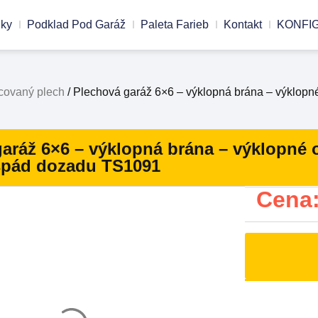
nky
Podklad Pod Garáž
Paleta Farieb
Kontakt
KONFI
lcovaný plech
/ Plechová garáž 6×6 – výklopná brána – výklopné
aráž 6×6 – výklopná brána – výklopné 
 spád dozadu TS1091
Cena