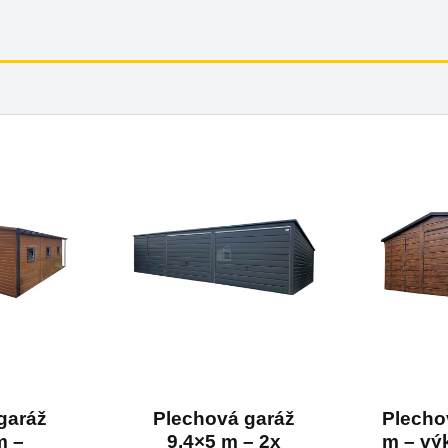
garáž
Plechová garáž
Plecho
m –
9,4×5 m – 2x
m – vý