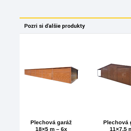
Pozri si ďalšie produkty
Plechová garáž
Plechová 
18×5 m – 6x
11×7,5 