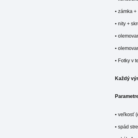
• zámka +
• nity + sk
• olemovan
• olemovan
• Fotky v 
Každý výr
Parametre,
• veľkosť (
• spád str