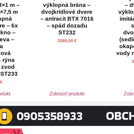
3×1 m –
výklopná brána –
– d
2×7,5 m
dvojkrídlové dvere
výklo
lopná
– antracit BTX 7016
imitá
re – 6x
– spád dozadu
s
okno –
ST232
dvo
reva –
(sedl
3380,00
€
ha
okap
dová
vody 
– rýna
 zvod
 ST233
€
odukt
Zobraziť produkt
Zobr