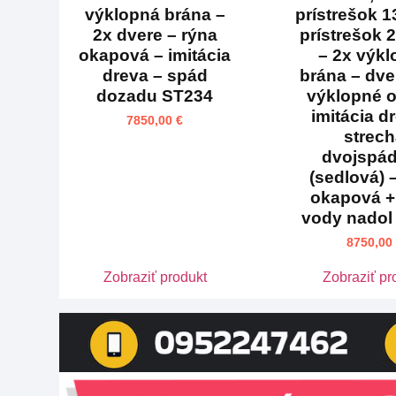
výklopná brána –
prístrešok 1
2x dvere – rýna
prístrešok 
okapová – imitácia
– 2x výk
dreva – spád
brána – dve
dozadu ST234
výklopné 
imitácia d
7850,00
€
strec
dvojspá
(sedlová) 
okapová +
vody nadol
8750,00
Zobraziť produkt
Zobraziť pr