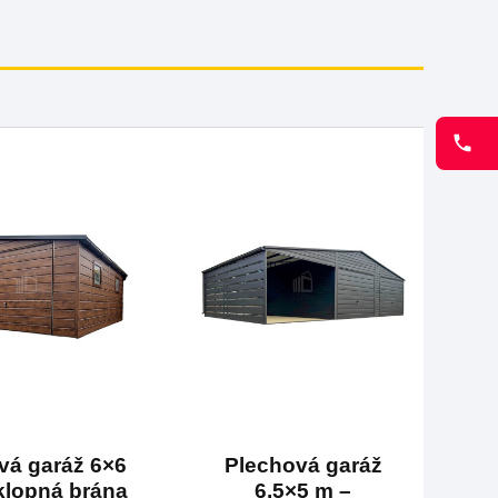
vá garáž 6×6
Plechová garáž
klopná brána
6,5×5 m –