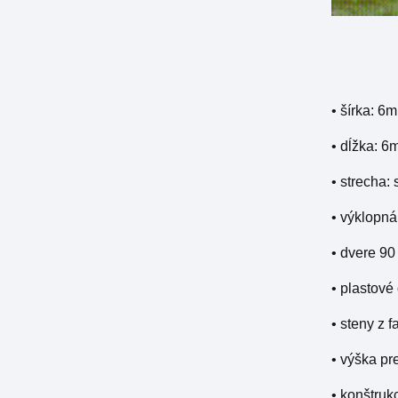
• šírka: 6m
• dĺžka: 6
• strecha:
• výklopná
• dvere 90
• plastov
• steny z 
• výška pr
• konštrukc