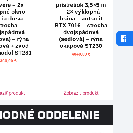
vere – 2x
prístrešok 3,5×5 m
pné okno –
– 2× výklopná
cia dreva –
brána – antracit
trecha
BTX 7016 – strecha
jspádová
dvojspádová
ová) – rýna
(sedlová) – rýna
ová + zvod
okapová ST230
nadol ST231
4040,00
€
3360,00
€
aziť produkt
Zobraziť produkt