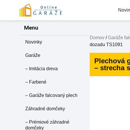
Novi
Menu
Domov
/
Garáže fa
Novinky
dozadu TS1091
Garáže
Plechová g
– strecha
– Imitácia dreva
– Farbené
– Garáže falcovaný plech
Záhradné domčeky
– Prémiové záhradné
domčeky