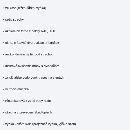
• veľkosť (dĺžka, šírka, výška)
• spád strechy
• akákoľvek farba z palety RAL, BTX
• okno, prídavné dvere alebo prístrešok
• antikondenzačný filc pod strechou
• diaľkové ovládanie brány s ovládačom
• zvislý alebo vodorovný trapéz na stenách
• vetracia mriežka
• rýna okapová + zvod vody nadol
• strecha v prevedení škridľoplech
• výška konštrukcie (prejazdná výška, výška stien)