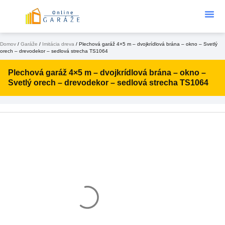
Podklad Pod
KONFIGURÁTOR 3D
Domov
/
Garáže
/
Imitácia dreva
/ Plechová garáž 4×5 m – dvojkrídlová brána – okno – Svetlý
orech – drevodekor – sedlová strecha TS1064
Plechová garáž 4×5 m – dvojkrídlová brána – okno –
Svetlý orech – drevodekor – sedlová strecha TS1064