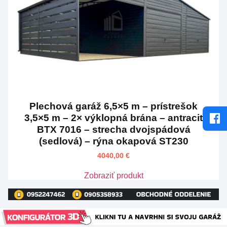
Plechová garáž 6,5×5 m – prístrešok
3,5×5 m – 2× výklopná brána – antracit
BTX 7016 – strecha dvojspádová
(sedlová) – rýna okapová ST230
4040,00
€
Zobraziť produkt