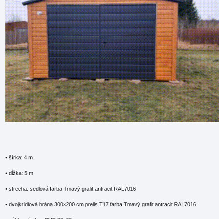
• šírka: 4 m
• dĺžka: 5 m
• strecha: sedlová farba Tmavý grafit antracit RAL7016
• dvojkrídlová brána 300×200 cm prelis T17 farba Tmavý grafit antracit RAL7016