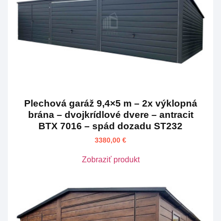
Plechová garáž 9,4×5 m – 2x výklopná
brána – dvojkrídlové dvere – antracit
BTX 7016 – spád dozadu ST232
3380,00
€
Zobraziť produkt