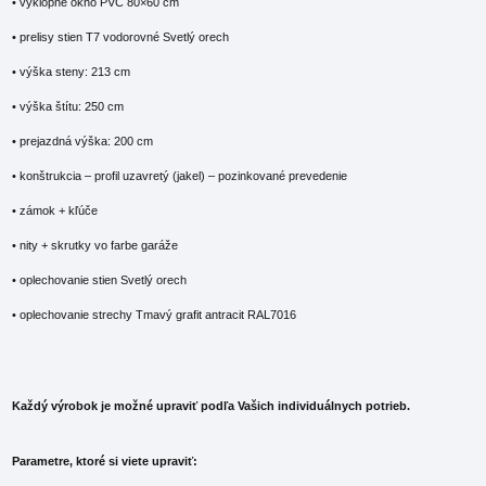
• výklopné okno PVC 80×60 cm
• prelisy stien T7 vodorovné Svetlý orech
• výška steny: 213 cm
• výška štítu: 250 cm
• prejazdná výška: 200 cm
• konštrukcia – profil uzavretý (jakel) – pozinkované prevedenie
• zámok + kľúče
• nity + skrutky vo farbe garáže
• oplechovanie stien Svetlý orech
• oplechovanie strechy Tmavý grafit antracit RAL7016
Každý výrobok je možné upraviť podľa Vašich individuálnych potrieb.
Parametre, ktoré si viete upraviť: