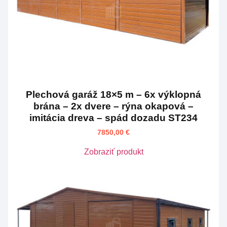
Plechová garáž 18×5 m – 6x výklopná
brána – 2x dvere – rýna okapová –
imitácia dreva – spád dozadu ST234
7850,00
€
Zobraziť produkt