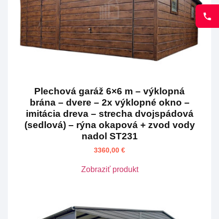
Plechová garáž 6×6 m – výklopná
brána – dvere – 2x výklopné okno –
imitácia dreva – strecha dvojspádová
(sedlová) – rýna okapová + zvod vody
nadol ST231
3360,00
€
Zobraziť produkt