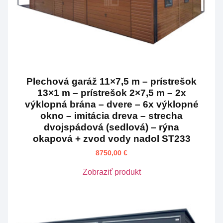
Plechová garáž 11×7,5 m – prístrešok
13×1 m – prístrešok 2×7,5 m – 2x
výklopná brána – dvere – 6x výklopné
okno – imitácia dreva – strecha
dvojspádová (sedlová) – rýna
okapová + zvod vody nadol ST233
8750,00
€
Zobraziť produkt