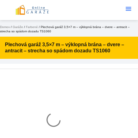
Podklad Pod
KONFIGURÁTOR 3D
Domov
/
Garáže
/
Farbené
/ Plechová garáž 3,5×7 m – výklopná brána – dvere – antracit –
strecha so spádom dozadu TS1060
Plechová garáž 3,5×7 m – výklopná brána – dvere –
antracit – strecha so spádom dozadu TS1060