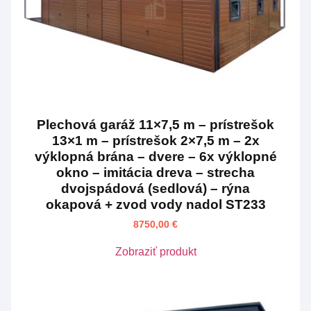
Plechová garáž 11×7,5 m – prístrešok
13×1 m – prístrešok 2×7,5 m – 2x
výklopná brána – dvere – 6x výklopné
okno – imitácia dreva – strecha
dvojspádová (sedlová) – rýna
okapová + zvod vody nadol ST233
8750,00
€
Zobraziť produkt