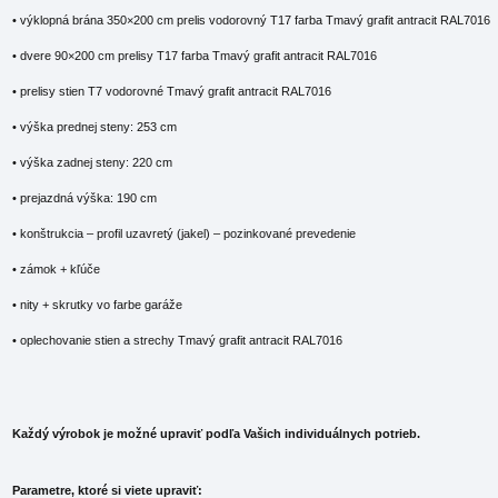
• výklopná brána 350×200 cm prelis vodorovný T17 farba Tmavý grafit antracit RAL7016
• dvere 90×200 cm prelisy T17 farba Tmavý grafit antracit RAL7016
• prelisy stien T7 vodorovné Tmavý grafit antracit RAL7016
• výška prednej steny: 253 cm
• výška zadnej steny: 220 cm
• prejazdná výška: 190 cm
• konštrukcia – profil uzavretý (jakel) – pozinkované prevedenie
• zámok + kľúče
• nity + skrutky vo farbe garáže
• oplechovanie stien a strechy Tmavý grafit antracit RAL7016
Každý výrobok je možné upraviť podľa Vašich individuálnych potrieb.
Parametre, ktoré si viete upraviť: