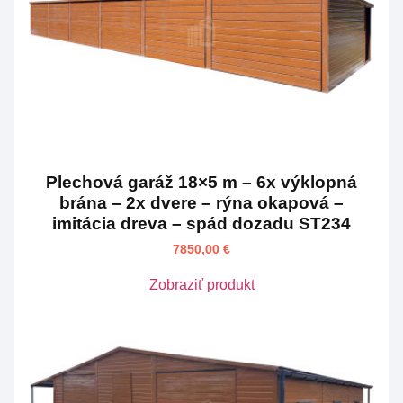
Plechová garáž 18×5 m – 6x výklopná
brána – 2x dvere – rýna okapová –
imitácia dreva – spád dozadu ST234
7850,00
€
Zobraziť produkt