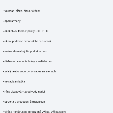
• veľkosť (dĺžka, šírka, výška)
• spád strechy
• akákoľvek farba z palety RAL, BTX
• okno, prídavné dvere alebo prístrešok
• antikondenzačný filc pod strechou
• diaľkové ovládanie brány s ovládačom
• zvislý alebo vodorovný trapéz na stenách
• vetracia mriežka
• rýna okapová + zvod vody nadol
• strecha v prevedení škridľoplech
• výška konštrukcie (prejazdná výška, výška stien)