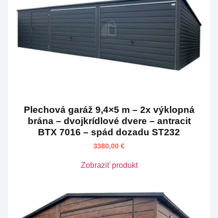
Plechová garáž 9,4×5 m – 2x výklopná
brána – dvojkrídlové dvere – antracit
BTX 7016 – spád dozadu ST232
3380,00
€
Zobraziť produkt