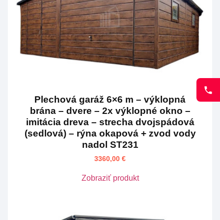
Plechová garáž 6×6 m – výklopná
brána – dvere – 2x výklopné okno –
imitácia dreva – strecha dvojspádová
(sedlová) – rýna okapová + zvod vody
nadol ST231
3360,00
€
Zobraziť produkt