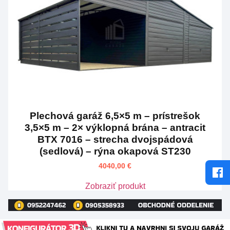
Plechová garáž 6,5×5 m – prístrešok
3,5×5 m – 2× výklopná brána – antracit
BTX 7016 – strecha dvojspádová
(sedlová) – rýna okapová ST230
4040,00
€
Zobraziť produkt