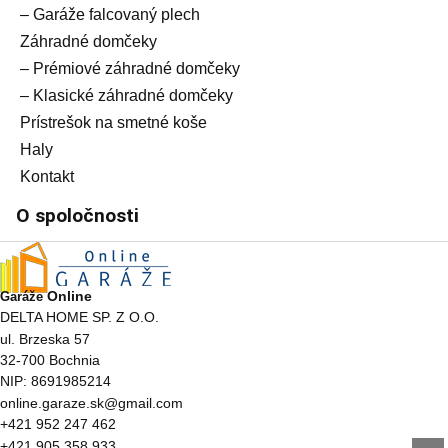
– Garáže falcovaný plech
Záhradné domčeky
– Prémiové záhradné domčeky
– Klasické záhradné domčeky
Prístrešok na smetné koše
Haly
Kontakt
O spoločnosti
Online
Garáže
DELTA HOME SP. Z O.O.
ul. Brzeska 57
32-700 Bochnia
NIP: 8691985214
online.garaze.sk@gmail.com
+421 952 247 462
+421 905 358 933