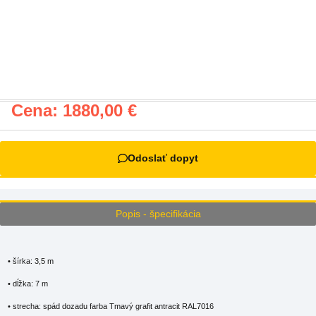
Cena:
1880,00
€
Odoslať dopyt
Popis - špecifikácia
• šírka: 3,5 m
• dĺžka: 7 m
• strecha: spád dozadu farba Tmavý grafit antracit RAL7016